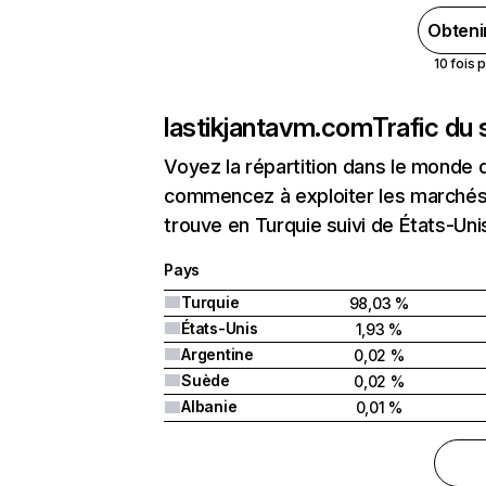
Obteni
10 fois 
lastikjantavm.com
Trafic du
Voyez la répartition dans le monde 
commencez à exploiter les marchés 
trouve en Turquie suivi de États-Uni
Pays
Turquie
98,03 %
États-Unis
1,93 %
Argentine
0,02 %
Suède
0,02 %
Albanie
0,01 %