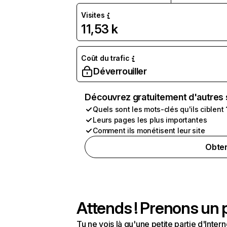
Visites
11,53 k
Coût du trafic
Déverrouiller
Découvrez gratuitement d'autres 
Quels sont les mots-clés qu'ils ciblent 
Leurs pages les plus importantes
Comment ils monétisent leur site
Obten
Attends ! Prenons un p
Tu ne vois là qu'une petite partie d'Int