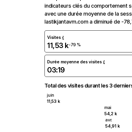
indicateurs clés du comportement sur 
avec une durée moyenne de la sessio
lastikjantavm.com a diminué de -78
Visites
11,53 k
-79 %
Durée moyenne des visites
03:19
Total des visites durant les 3 dernie
juin
11,53 k
mai
54,2 k
avr.
54,91 k