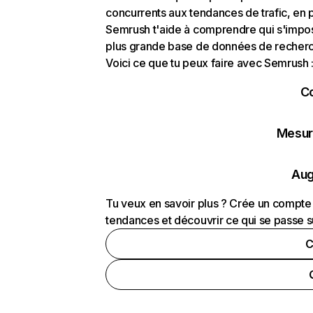
concurrents aux tendances de trafic, en pa
Semrush t'aide à comprendre qui s'impose
plus grande base de données de recherch
Voici ce que tu peux faire avec Semrush 
C
Mesure
Aug
Tu veux en savoir plus ? Crée un compte 
tendances et découvrir ce qui se passe s
C