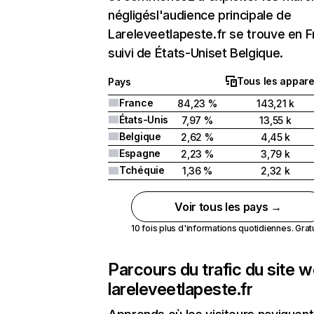
négligésl'audience principale de
Lareleveetlapeste.fr se trouve en 
suivi de États-Uniset Belgique.
Tous les appare
Pays
France
84,23 %
143,21 k
États-Unis
7,97 %
13,55 k
Belgique
2,62 %
4,45 k
Espagne
2,23 %
3,79 k
Tchéquie
1,36 %
2,32 k
Voir tous les pays →
10 fois plus d'informations quotidiennes. Gratui
Parcours du trafic du site 
lareleveetlapeste.fr