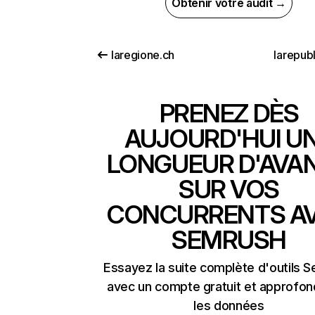
Obtenir votre audit →
laregione.ch
larepub
PRENEZ DÈS
AUJOURD'HUI U
LONGUEUR D'AVA
SUR VOS
CONCURRENTS A
SEMRUSH
Essayez la suite complète d'outils 
avec un compte gratuit et approfon
les données