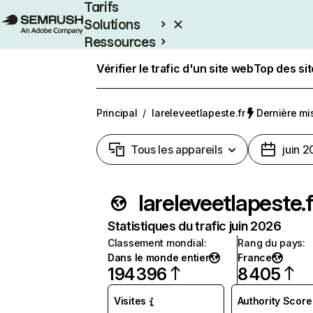
Tarifs
Solutions
Ressources
Entreprises
Vérifier le trafic d'un site web
Top des si
Principal
/
lareleveetlapeste.fr
Dernière mis
Tous les appareils
juin 
lareleveetlapeste.f
Statistiques du trafic juin 2026
Classement mondial
:
Rang du pays
:
Dans le monde entier
France
194 396
8 405
Visites
Authority Score