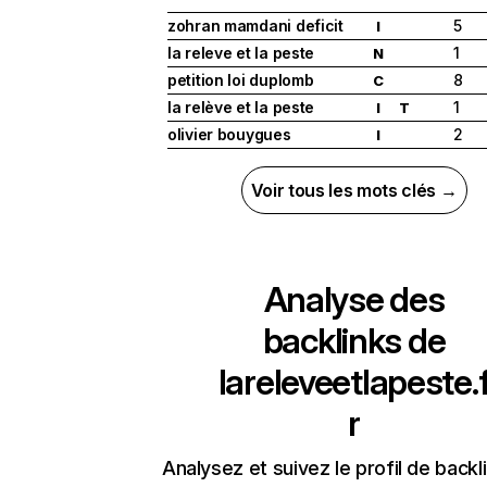
zohran mamdani deficit
5
I
la releve et la peste
1
N
petition loi duplomb
8
C
la relève et la peste
1
I
T
olivier bouygues
2
I
Voir tous les mots clés →
Analyse des
backlinks de
lareleveetlapeste.
r
Analysez et suivez le profil de backl