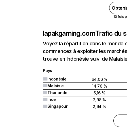
Obteni
10 fois 
lapakgaming.com
Trafic du 
Voyez la répartition dans le monde 
commencez à exploiter les marchés
trouve en Indonésie suivi de Malaisi
Pays
Indonésie
64,06 %
Malaisie
14,76 %
Thaïlande
5,16 %
Inde
2,98 %
Singapour
2,64 %