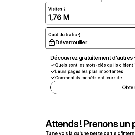
Visites
1,76 M
Coût du trafic
Déverrouiller
Découvrez gratuitement d'autres 
Quels sont les mots-clés qu'ils ciblent 
Leurs pages les plus importantes
Comment ils monétisent leur site
Obten
Attends ! Prenons un p
Tu ne vois là qu'une petite partie d'Int