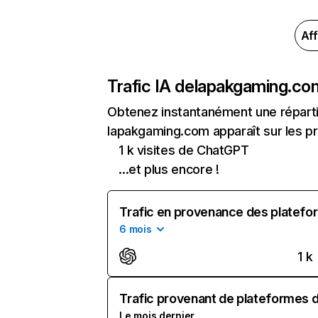
Aff
Trafic IA de
lapakgaming.co
Obtenez instantanément une réparti
lapakgaming.com apparaît sur les pri
1 k visites de ChatGPT
...et plus encore !
Trafic en provenance des platefor
6 mois
1 k
Trafic provenant de plateformes d'
Le mois dernier