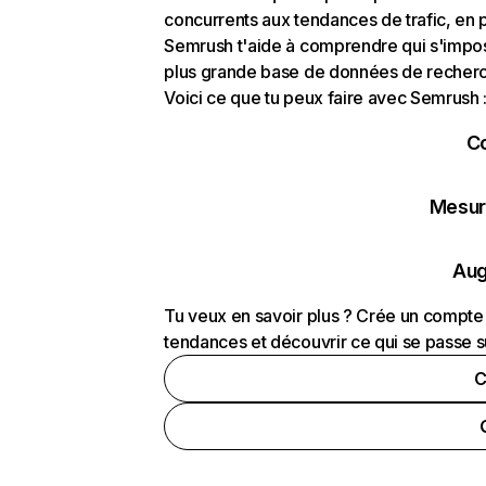
concurrents aux tendances de trafic, en pa
Semrush t'aide à comprendre qui s'impose
plus grande base de données de recherch
Voici ce que tu peux faire avec Semrush 
C
Mesure
Aug
Tu veux en savoir plus ? Crée un compte 
tendances et découvrir ce qui se passe s
C