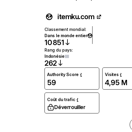
itemku.com
Classement mondial
:
Dans le monde entier
10 851
Rang du pays
:
Indonésie
262
Authority Score
Visites
59
4,95 M
Coût du trafic
Déverrouiller