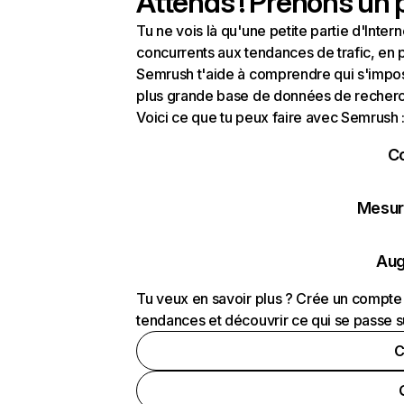
Attends ! Prenons un p
Tu ne vois là qu'une petite partie d'Int
concurrents aux tendances de trafic, en pa
Semrush t'aide à comprendre qui s'impose
plus grande base de données de recherch
Voici ce que tu peux faire avec Semrush 
C
Mesure
Aug
Tu veux en savoir plus ? Crée un compte 
tendances et découvrir ce qui se passe s
C