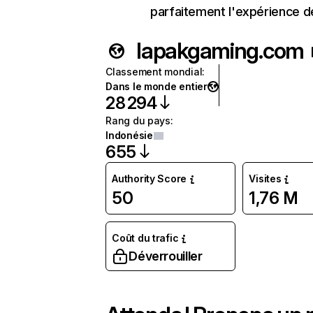
parfaitement l'expérience d
lapakgaming.com
Classement mondial
:
Dans le monde entier
28 294
Rang du pays
:
Indonésie
655
Authority Score
Visites
50
1,76 M
Coût du trafic
Déverrouiller