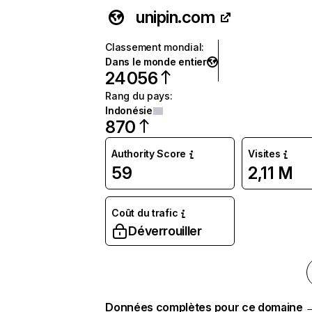
unipin.com
Classement mondial
:
Dans le monde entier
24 056
Rang du pays
:
Indonésie
870
Authority Score
Visites
59
2,11 M
Coût du trafic
Déverrouiller
Données complètes pour ce domaine 