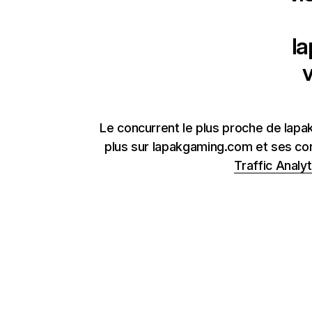
l
v
Le concurrent le plus proche de lap
plus sur lapakgaming.com et ses con
Traffic Analyt