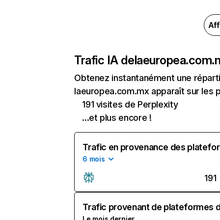
Aff
Trafic IA de
laeuropea.com.
Obtenez instantanément une réparti
laeuropea.com.mx apparaît sur les pr
191 visites de Perplexity
...et plus encore !
Trafic en provenance des platefor
6 mois
191
Trafic provenant de plateformes d'
Le mois dernier