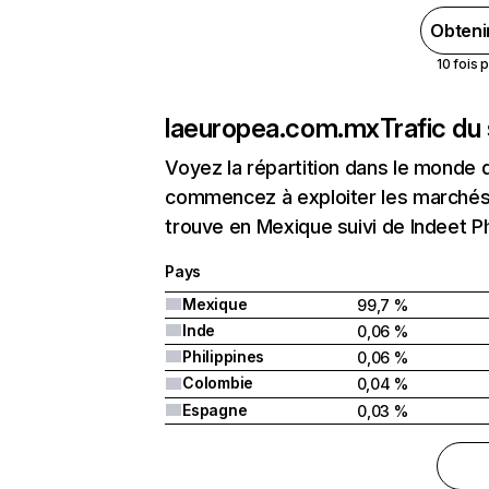
Obteni
10 fois 
laeuropea.com.mx
Trafic du
Voyez la répartition dans le monde 
commencez à exploiter les marchés
trouve en Mexique suivi de Indeet Ph
Pays
Mexique
99,7 %
Inde
0,06 %
Philippines
0,06 %
Colombie
0,04 %
Espagne
0,03 %