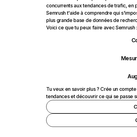
concurrents aux tendances de trafic, en pa
Semrush t'aide à comprendre qui s'impose
plus grande base de données de recherch
Voici ce que tu peux faire avec Semrush 
C
Mesure
Aug
Tu veux en savoir plus ? Crée un compte 
tendances et découvrir ce qui se passe s
C