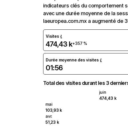
indicateurs clés du comportement sur
avec une durée moyenne de la sessio
laeuropea.com.mx a augmenté de 3
Visites
474,43 k
+357 %
Durée moyenne des visites
01:56
Total des visites durant les 3 dernie
juin
474,43 k
mai
103,93 k
avr.
51,23 k