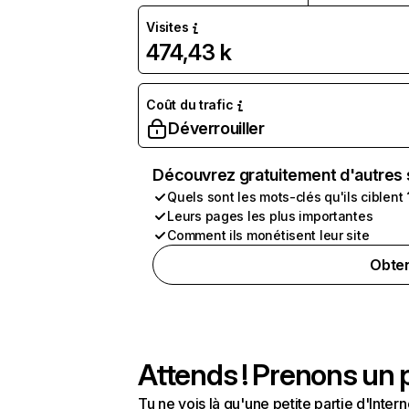
Visites
474,43 k
Coût du trafic
Déverrouiller
Découvrez gratuitement d'autres 
Quels sont les mots-clés qu'ils ciblent 
Leurs pages les plus importantes
Comment ils monétisent leur site
Obten
Attends ! Prenons un p
Tu ne vois là qu'une petite partie d'Int