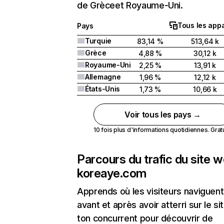
de Grèceet Royaume-Uni.
Tous les appa
Pays
Turquie
83,14 %
513,64 k
Grèce
4,88 %
30,12 k
Royaume-Uni
2,25 %
13,91 k
Allemagne
1,96 %
12,12 k
États-Unis
1,73 %
10,66 k
Voir tous les pays →
10 fois plus d'informations quotidiennes. Gratui
Parcours du trafic du site 
koreaye.com
Apprends où les visiteurs naviguent
avant et après avoir atterri sur le si
ton concurrent pour découvrir de