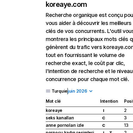
koreaye.com
Recherche organique
est conçu pou
vous aider à découvrir les meilleur
clés de vos concurrents. L'outil vou
montrera les principaux mots clés q
génèrent du trafic vers koreaye.co
tout en fournissant le volume de
recherche exact, le coût par clic,
l'intention de recherche et le nivea
concurrence pour chaque mot clé.
Turquie
juin 2026
Mot clé
Intention
Posi
koreaye
2
I
seks kanalları
3
C
anne pornoları izle
13
C
pornocu kadın resimleri
2
I
T