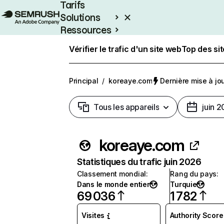
Tarifs
Solutions
Ressources
Entreprises
Vérifier le trafic d'un site web
Top des si
Principal
/
koreaye.com
Dernière mise à jour
Tous les appareils
juin 
koreaye.com
Statistiques du trafic juin 2026
Classement mondial
:
Rang du pays
:
Dans le monde entier
Turquie
69 036
1 782
Visites
Authority Score