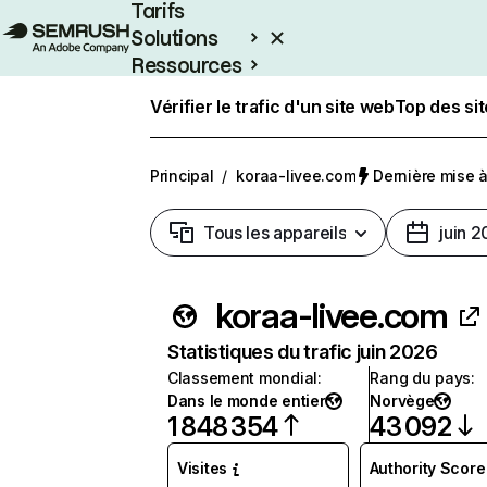
Tarifs
Solutions
Ressources
Entreprises
Vérifier le trafic d'un site web
Top des si
Principal
/
koraa-livee.com
Dernière mise à 
Tous les appareils
juin 
koraa-livee.com
Statistiques du trafic juin 2026
Classement mondial
:
Rang du pays
:
Dans le monde entier
Norvège
1 848 354
43 092
Visites
Authority Score