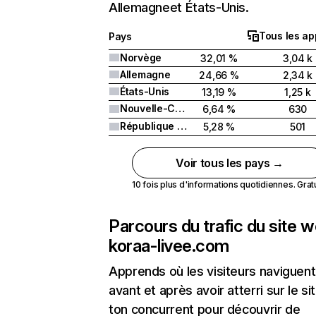
Allemagneet États-Unis.
Tous les ap
Pays
Norvège
32,01 %
3,04 k
Allemagne
24,66 %
2,34 k
États-Unis
13,19 %
1,25 k
Nouvelle-Calédonie
6,64 %
630
République dominicaine
5,28 %
501
Voir tous les pays →
10 fois plus d'informations quotidiennes. Gratui
Parcours du trafic du site 
koraa-livee.com
Apprends où les visiteurs naviguent
avant et après avoir atterri sur le si
ton concurrent pour découvrir de