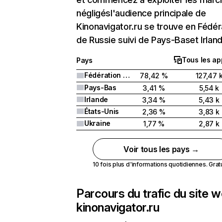
négligésl'audience principale de
Kinonavigator.ru se trouve en Fédér
de Russie suivi de Pays-Baset Irland
Tous les ap
Pays
Fédération de Russie
78,42 %
127,47 
Pays-Bas
3,41 %
5,54 k
Irlande
3,34 %
5,43 k
États-Unis
2,36 %
3,83 k
Ukraine
1,77 %
2,87 k
Voir tous les pays →
10 fois plus d'informations quotidiennes. Gratui
Parcours du trafic du site 
kinonavigator.ru