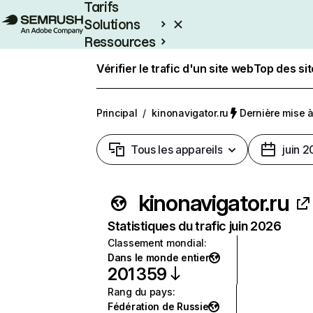
Tarifs
Solutions
Ressources
Entreprises
Vérifier le trafic d'un site web
Top des si
Principal
/
kinonavigator.ru
Dernière mise à 
Tous les appareils
juin 
kinonavigator.ru
Statistiques du trafic juin 2026
Classement mondial
:
Dans le monde entier
201 359
Rang du pays
:
Fédération de Russie