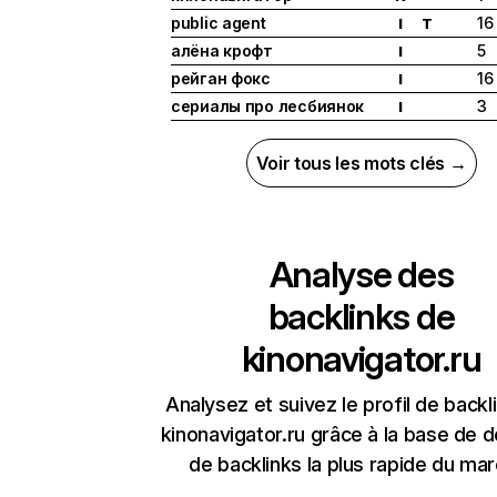
public agent
16
I
T
алёна крофт
5
I
рейган фокс
16
I
сериалы про лесбиянок
3
I
Voir tous les mots clés →
Analyse des
backlinks de
kinonavigator.ru
Analysez et suivez le profil de backl
kinonavigator.ru grâce à la base de 
de backlinks la plus rapide du mar