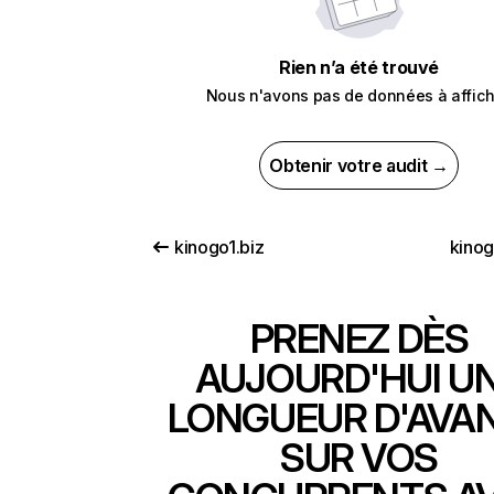
Rien n’a été trouvé
Nous n'avons pas de données à affich
Obtenir votre audit →
kinogo1.biz
kinog
PRENEZ DÈS
AUJOURD'HUI U
LONGUEUR D'AVA
SUR VOS