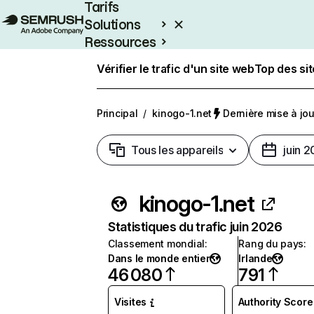
Tarifs
Solutions
Ressources
Entreprises
Vérifier le trafic d'un site web
Top des si
Principal
/
kinogo-1.net
Dernière mise à jour
Tous les appareils
juin 
kinogo-1.net
Statistiques du trafic juin 2026
Classement mondial
:
Rang du pays
:
Dans le monde entier
Irlande
46 080
791
Visites
Authority Score