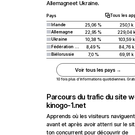
Allemagneet Ukraine.
Tous les ap
Pays
Irlande
25,06 %
250,1 k
Allemagne
22,95 %
229,04 
Ukraine
10,38 %
103,59 k
Fédération de Russie
8,49 %
84,76 k
Biélorussie
7,0 %
69,91 k
Voir tous les pays →
10 fois plus d'informations quotidiennes. Gratui
Parcours du trafic du site 
kinogo-1.net
Apprends où les visiteurs naviguent
avant et après avoir atterri sur le si
ton concurrent pour découvrir de