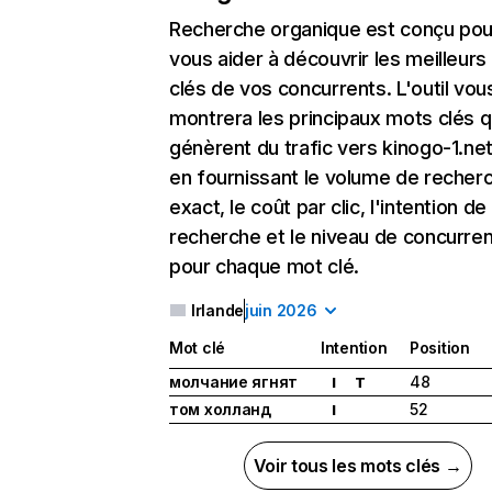
Recherche organique
est conçu pou
vous aider à découvrir les meilleur
clés de vos concurrents. L'outil vou
montrera les principaux mots clés q
génèrent du trafic vers kinogo-1.net
en fournissant le volume de recher
exact, le coût par clic, l'intention de
recherche et le niveau de concurre
pour chaque mot clé.
Irlande
juin 2026
Mot clé
Intention
Position
молчание ягнят
48
I
T
том холланд
52
I
Voir tous les mots clés →