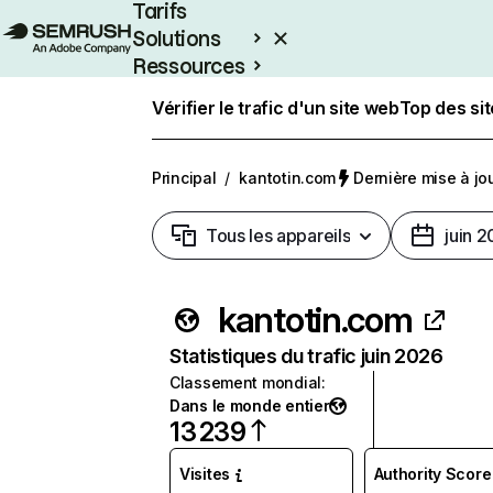
Tarifs
Solutions
Ressources
Entreprises
Vérifier le trafic d'un site web
Top des si
Principal
/
kantotin.com
Dernière mise à jour
Tous les appareils
juin 
kantotin.com
Statistiques du trafic juin 2026
Classement mondial
:
Dans le monde entier
13 239
Visites
Authority Score