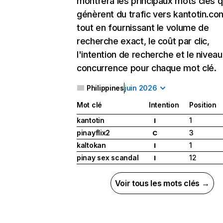
montrera les principaux mots clés q
génèrent du trafic vers kantotin.co
tout en fournissant le volume de
recherche exact, le coût par clic,
l'intention de recherche et le nivea
concurrence pour chaque mot clé.
Philippines
juin 2026
Mot clé
Intention
Position
kantotin
1
I
pinayflix2
3
C
kaltokan
1
I
pinay sex scandal
12
I
Voir tous les mots clés →