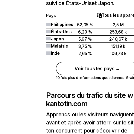
suivi de États-Uniset Japon.
Tous les appare
Pays
Philippines
62,05 %
2,5 M
États-Unis
6,29 %
253,68 k
Japon
5,97 %
240,67 k
Malaisie
3,75 %
151,19 k
Inde
2,65 %
106,73 k
Voir tous les pays →
10 fois plus d'informations quotidiennes. Gratui
Parcours du trafic du site 
kantotin.com
Apprends où les visiteurs naviguent
avant et après avoir atterri sur le si
ton concurrent pour découvrir de