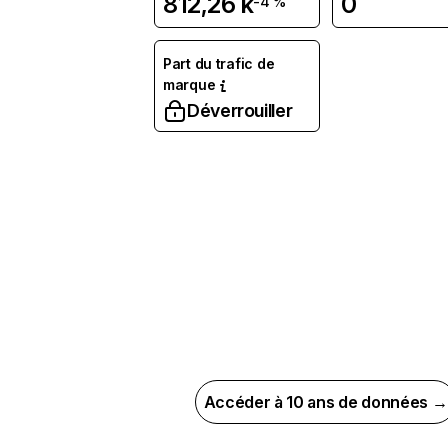
812,26 k
0
-4 %
Part du trafic de
marque
Déverrouiller
Accéder à 10 ans de données →