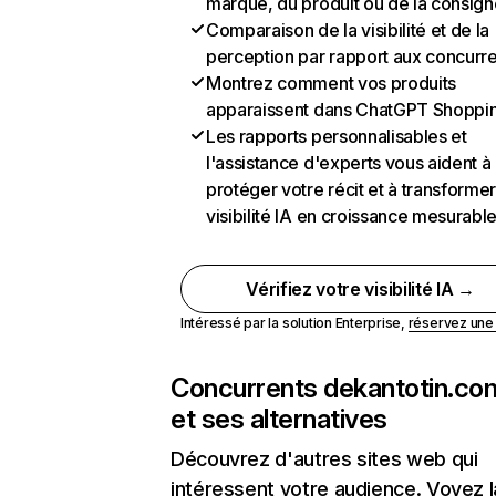
marque, du produit ou de la consign
Comparaison de la visibilité et de la
perception par rapport aux concurr
Montrez comment vos produits
apparaissent dans ChatGPT Shoppi
Les rapports personnalisables et
l'assistance d'experts vous aident à
protéger votre récit et à transformer
visibilité IA en croissance mesurabl
Vérifiez votre visibilité IA →
Intéressé par la solution Enterprise,
réservez un
Concurrents de
kantotin.co
et ses alternatives
Découvrez d'autres sites web qui
intéressent votre audience. Voyez la