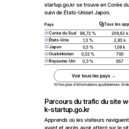
startup.go.kr se trouve en Corée d
suivi de États-Uniset Japon.
Tous les app
Pays
Corée du Sud
96,72 %
209,62 k
États-Unis
1,3 %
2,83 k
Japon
0,5 %
1,08 k
Ouzbékistan
0,32 %
700
Royaume-Uni
0,3 %
657
Voir tous les pays →
10 fois plus d'informations quotidiennes. Gratui
Parcours du trafic du site 
k-startup.go.kr
Apprends où les visiteurs naviguent
avant et après avoir atterri sur le si