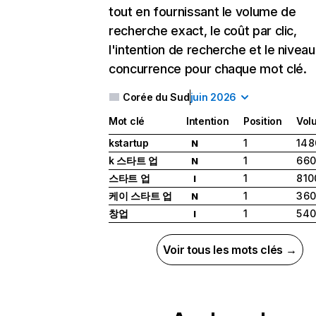
tout en fournissant le volume de
recherche exact, le coût par clic,
l'intention de recherche et le nivea
concurrence pour chaque mot clé.
Corée du Sud
juin 2026
Mot clé
Intention
Position
Vol
kstartup
1
14 
N
k 스타트 업
1
6 6
N
스타트 업
1
8 10
I
케이 스타트 업
1
3 6
N
창업
1
5 4
I
Voir tous les mots clés →