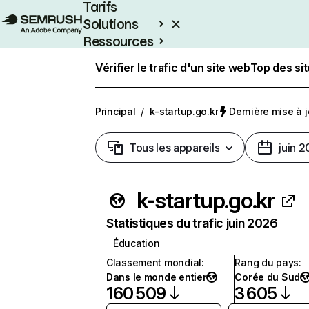
Tarifs
Solutions
Ressources
Entreprises
Vérifier le trafic d'un site web
Top des si
Principal
/
k-startup.go.kr
Dernière mise à jo
Tous les appareils
juin 
k-startup.go.kr
Statistiques du trafic juin 2026
Éducation
Classement mondial
:
Rang du pays
:
Dans le monde entier
Corée du Sud
160 509
3 605