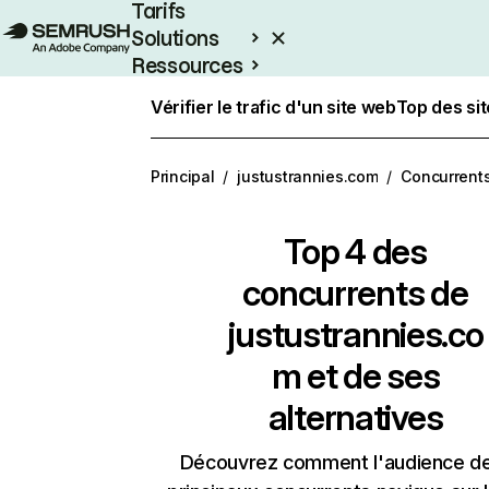
Tarifs
Solutions
Ressources
Entreprises
Vérifier le trafic d'un site web
Top des si
Principal
/
justustrannies.com
/
Concurrent
Top 4 des
concurrents de
justustrannies.co
m et de ses
alternatives
Découvrez comment l'audience d