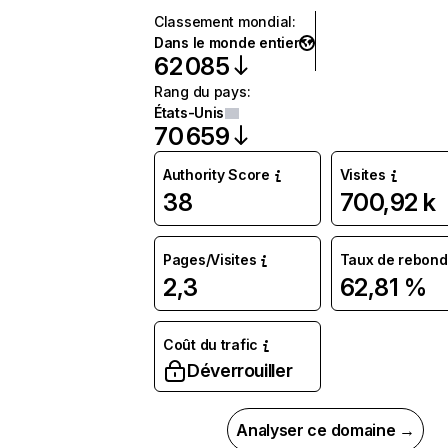
Classement mondial
:
Dans le monde entier
62 085
Rang du pays
:
États-Unis
70 659
Authority Score
Visites
38
700,92 k
Pages/Visites
Taux de rebond
2,3
62,81 %
Coût du trafic
Déverrouiller
Analyser ce domaine →