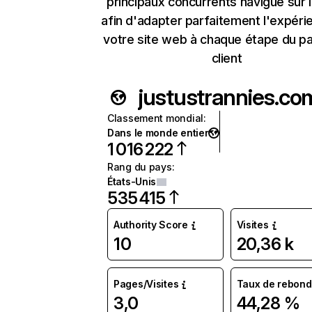
principaux concurrents navigue sur 
afin d'adapter parfaitement l'expéri
votre site web à chaque étape du p
client
justustrannies.co
Classement mondial
:
Dans le monde entier
1 016 222
Rang du pays
:
États-Unis
535 415
Authority Score
Visites
10
20,36 k
Pages/Visites
Taux de rebond
3,0
44,28 %