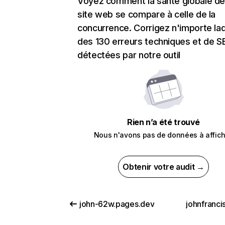
Voyez comment la santé globale de
site web se compare à celle de la
concurrence. Corrigez n'importe laq
des 130 erreurs techniques et de 
détectées par notre outil
Rien n’a été trouvé
Nous n'avons pas de données à affich
Obtenir votre audit →
john-62w.pages.dev
johnfranci