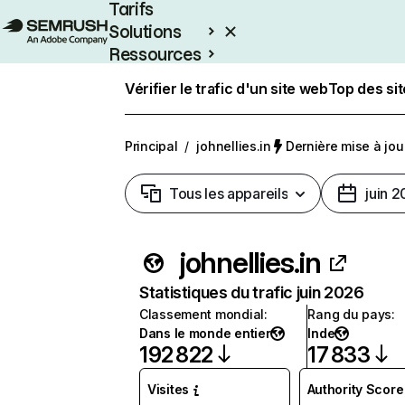
Tarifs
Solutions
Ressources
Entreprises
Vérifier le trafic d'un site web
Top des si
Principal
/
johnellies.in
Dernière mise à jour
Tous les appareils
juin 
johnellies.in
Statistiques du trafic juin 2026
Classement mondial
:
Rang du pays
:
Dans le monde entier
Inde
192 822
17 833
Visites
Authority Score