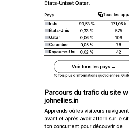
États-Uniset Qatar.
Tous les appa
Pays
Inde
99,53 %
171,05 k
États-Unis
0,33 %
575
Qatar
0,06 %
106
Colombie
0,05 %
78
Royaume-Uni
0,02 %
42
Voir tous les pays →
10 fois plus d'informations quotidiennes. Gratui
Parcours du trafic du site 
johnellies.in
Apprends où les visiteurs naviguent
avant et après avoir atterri sur le si
ton concurrent pour découvrir de