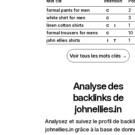
Mot clé
Intention
Pos
formal pants for men
2
C
white shirt for men
3
C
linen cotton shirts
1
C
I
formal trousers for mens
10
C
john ellies shirts
1
I
T
Voir tous les mots clés →
Analyse des
backlinks de
johnellies.in
Analysez et suivez le profil de backl
johnellies.in grâce à la base de don