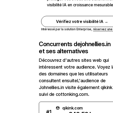
visibilité IA en croissance mesurabl
Vérifiez votre visibilité IA →
Intéressé par la solution Enterprise,
réservez un
Concurrents de
johnellies.in
et ses alternatives
Découvrez d'autres sites web qui
intéressent votre audience. Voyez la
des domaines que les utilisateurs
consultent ensuiteL'audience de
Johnellies.in visite également qikin
suivi de cottonking.com.
qikink.com
#
1