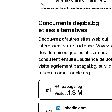
Vérifiez votre visibilité IA →
Intéressé par la solution Enterprise,
réservez un
Concurrents de
jobs.bg
et ses alternatives
Découvrez d'autres sites web qui
intéressent votre audience. Voyez la
des domaines que les utilisateurs
consultent ensuiteL'audience de Jo
visite également papagal.bg, suivi 
linkedin.comet jooble.org.
papagal.bg
#
1
1,3 M
Visites :
linkedin.com