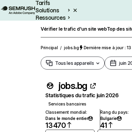
Tarifs
Solutions
Ressources
Entreprises
Vérifier le trafic d'un site web
Top des si
Principal
/
jobs.bg
Dernière mise à jour : 13 
Tous les appareils
juin 
jobs.bg
Statistiques du trafic juin 2026
Services bancaires
Classement mondial
:
Rang du pays
:
Dans le monde entier
Bulgarie
13 470
41