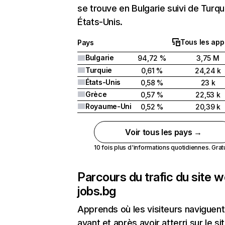
se trouve en Bulgarie suivi de Turqu
États-Unis.
Tous les app
Pays
Bulgarie
94,72 %
3,75 M
Turquie
0,61 %
24,24 k
États-Unis
0,58 %
23 k
Grèce
0,57 %
22,53 k
Royaume-Uni
0,52 %
20,39 k
Voir tous les pays →
10 fois plus d'informations quotidiennes. Gratui
Parcours du trafic du site 
jobs.bg
Apprends où les visiteurs naviguent
avant et après avoir atterri sur le si