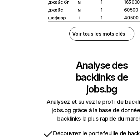
джобс бг
1
165 000
N
джобс
1
60 500
N
шофьор
1
40 500
I
Voir tous les mots clés →
Analyse des
backlinks de
jobs.bg
Analysez et suivez le profil de backl
jobs.bg grâce à la base de donné
backlinks la plus rapide du marc
Découvrez le portefeuille de backl