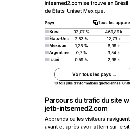
intsemed2.com se trouve en Brésil 
de États-Uniset Mexique.
Tous les appare
Pays
Brésil
93,07 %
469,89 k
États-Unis
2,52 %
12,73 k
Mexique
1,38 %
6,98 k
Argentine
0,7 %
3,54 k
Israël
0,59 %
2,96 k
Voir tous les pays →
10 fois plus d'informations quotidiennes. Gratui
Parcours du trafic du site 
jetb-intsemed2.com
Apprends où les visiteurs naviguent
avant et après avoir atterri sur le si