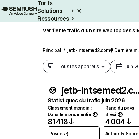
Tarifs
Solutions
Ressources
Entreprises
Vérifier le trafic d'un site web
Top des si
Principal
/
jetb-intsemed2.com
Dernière mis
Tous les appareils
juin 
jetb-intsemed2.c
Statistiques du trafic juin 2026
Classement mondial
:
Rang du pays
:
Dans le monde entier
Brésil
81 418
4 004
Visites
Authority Score