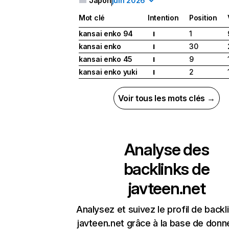
Japon
juin 2026
Mot clé
Intention
Position
kansai enko 94
1
I
kansai enko
30
I
kansai enko 45
9
I
kansai enko yuki
2
I
Voir tous les mots clés →
Analyse des
backlinks de
javteen.net
Analysez et suivez le profil de backl
javteen.net grâce à la base de don