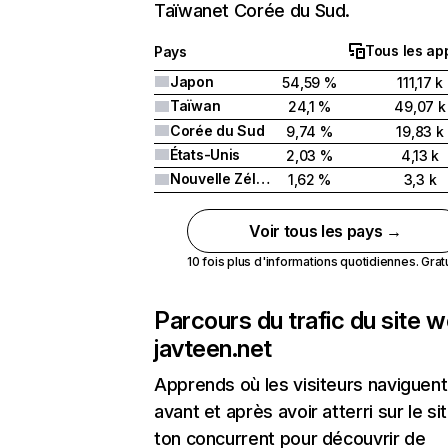
Taïwanet Corée du Sud.
Tous les ap
Pays
Japon
54,59 %
111,17 k
Taïwan
24,1 %
49,07 k
Corée du Sud
9,74 %
19,83 k
États-Unis
2,03 %
4,13 k
Nouvelle Zélande
1,62 %
3,3 k
Voir tous les pays →
10 fois plus d'informations quotidiennes. Gratui
Parcours du trafic du site 
javteen.net
Apprends où les visiteurs naviguent
avant et après avoir atterri sur le si
ton concurrent pour découvrir de