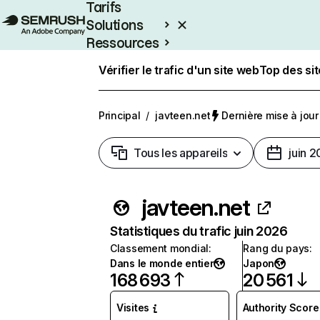
Tarifs
Solutions
Ressources
Entreprises
Vérifier le trafic d'un site web
Top des si
Principal
/
javteen.net
Dernière mise à jour 
Tous les appareils
juin 
javteen.net
Statistiques du trafic juin 2026
Classement mondial
:
Rang du pays
:
Dans le monde entier
Japon
168 693
20 561
Visites
Authority Score