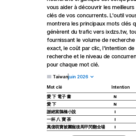
vous aider à découvrir les meilleur
clés de vos concurrents. L'outil vou
montrera les principaux mots clés q
génèrent du trafic vers ixdzs.tw, to
fournissant le volume de recherche
exact, le coût par clic, l'intention de
recherche et le niveau de concurre
pour chaque mot clé.
Taïwan
juin 2026
Mot clé
Intention
愛 下 電子 書
N
愛 下
N
謝絕當鵲橋小說
I
一杯 八 寶 茶
I
萬億萌寶被團寵後馬甲閃翻全場
I