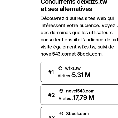
Concurrents de
ixdzs.tw
et ses alternatives
Découvrez d'autres sites web qui
intéressent votre audience. Voyez la
des domaines que les utilisateurs
consultent ensuiteL'audience de Ix
visite également wfxs.tw, suivi de
novel543.comet 8book.com.
wfxs.tw
#
1
5,31 M
Visites :
novel543.com
#
2
17,79 M
Visites :
8book.com
#
3