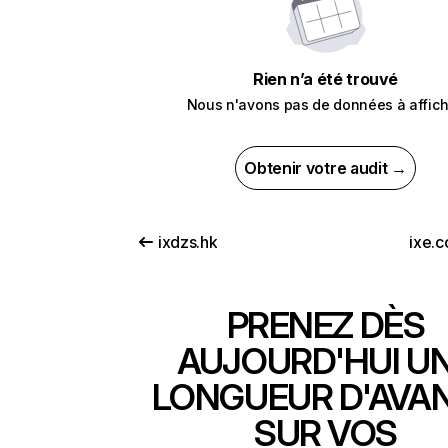
Rien n’a été trouvé
Nous n'avons pas de données à affich
Obtenir votre audit →
ixdzs.hk
ixe.
PRENEZ DÈS
AUJOURD'HUI U
LONGUEUR D'AVA
SUR VOS