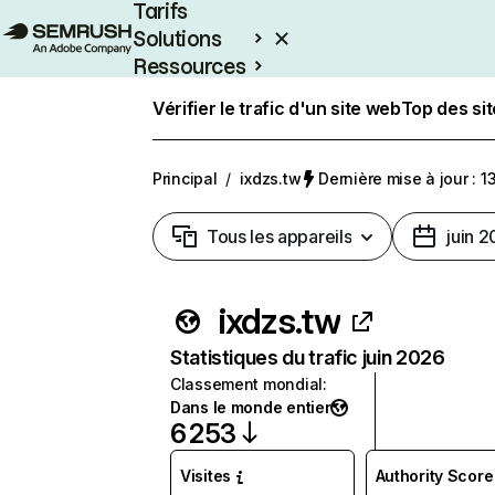
Tarifs
Solutions
Ressources
Entreprises
Vérifier le trafic d'un site web
Top des si
Principal
/
ixdzs.tw
Dernière mise à jour : 13
Tous les appareils
juin 
ixdzs.tw
Statistiques du trafic juin 2026
Classement mondial
:
Dans le monde entier
6 253
Visites
Authority Score