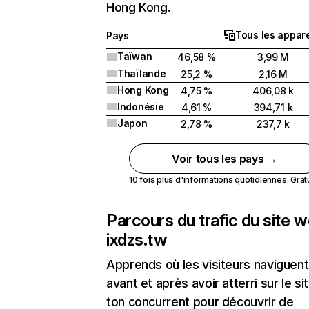
Hong Kong.
Tous les appare
Pays
Taïwan
46,58 %
3,99 M
Thaïlande
25,2 %
2,16 M
Hong Kong
4,75 %
406,08 k
Indonésie
4,61 %
394,71 k
Japon
2,78 %
237,7 k
Voir tous les pays →
10 fois plus d'informations quotidiennes. Gratui
Parcours du trafic du site 
ixdzs.tw
Apprends où les visiteurs naviguent
avant et après avoir atterri sur le si
ton concurrent pour découvrir de