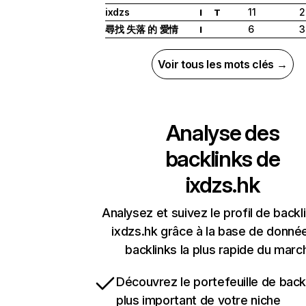
ixdzs
11
2
I
T
尋找 失落 的 愛情
6
3
I
Voir tous les mots clés →
Analyse des
backlinks de
ixdzs.hk
Analysez et suivez le profil de backl
ixdzs.hk grâce à la base de donné
backlinks la plus rapide du marc
Découvrez le portefeuille de backl
plus important de votre niche