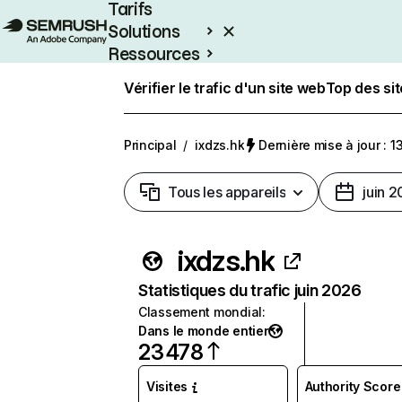
Tarifs
Solutions
Ressources
Entreprises
Vérifier le trafic d'un site web
Top des si
Principal
/
ixdzs.hk
Dernière mise à jour : 13
Tous les appareils
juin 
ixdzs.hk
Statistiques du trafic juin 2026
Classement mondial
:
Dans le monde entier
23 478
Visites
Authority Score