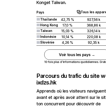
Konget Taïwan.
Tous les appare
Pays
Thaïlande
42,75 %
927,56 k
Hong Kong
17,0 %
368,86 k
Taïwan
15,03 %
326,14 k
Indonésie
10,14 %
220,08 k
Slovénie
4,26 %
92,35 k
Voir tous les pays →
10 fois plus d'informations quotidiennes. Gratui
Parcours du trafic du site 
ixdzs.hk
Apprends où les visiteurs naviguent
avant et après avoir atterri sur le si
ton concurrent pour découvrir de