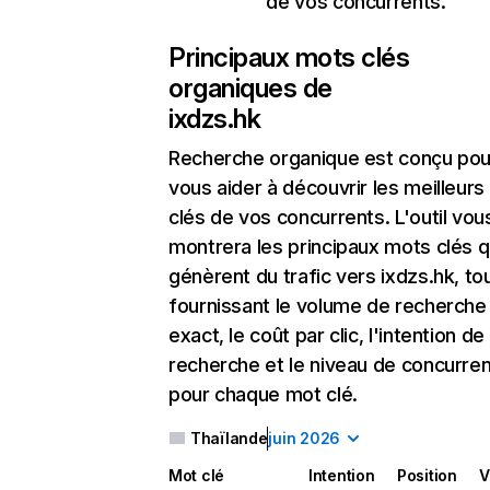
de vos concurrents.
Principaux mots clés
organiques de
ixdzs.hk
Recherche organique
est conçu pou
vous aider à découvrir les meilleur
clés de vos concurrents. L'outil vou
montrera les principaux mots clés q
génèrent du trafic vers ixdzs.hk, to
fournissant le volume de recherche
exact, le coût par clic, l'intention de
recherche et le niveau de concurre
pour chaque mot clé.
Thaïlande
juin 2026
Mot clé
Intention
Position
V