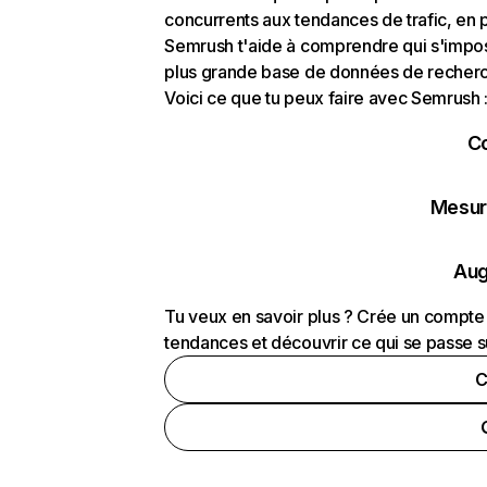
concurrents aux tendances de trafic, en pa
Semrush t'aide à comprendre qui s'impose
plus grande base de données de recherch
Voici ce que tu peux faire avec Semrush 
C
Mesure
Aug
Tu veux en savoir plus ? Crée un compte 
tendances et découvrir ce qui se passe s
C