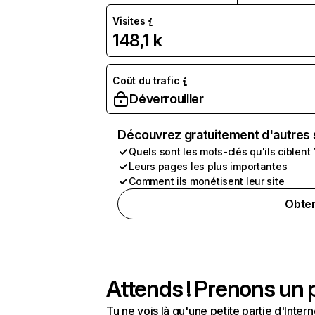
Visites
148,1 k
Coût du trafic
Déverrouiller
Découvrez gratuitement d'autres 
Quels sont les mots-clés qu'ils ciblent 
Leurs pages les plus importantes
Comment ils monétisent leur site
Obten
Attends ! Prenons un p
Tu ne vois là qu'une petite partie d'Int