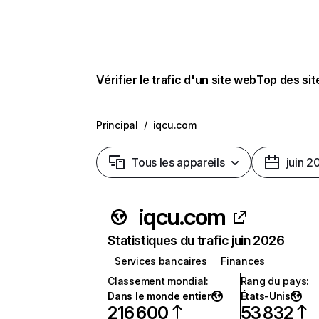
Vérifier le trafic d'un site web
Top des si
Principal
/
iqcu.com
Tous les appareils
juin 2
iqcu.com
Statistiques du trafic juin 2026
Services bancaires
Finances
Classement mondial
:
Rang du pays
:
Dans le monde entier
États-Unis
216 600
53 832