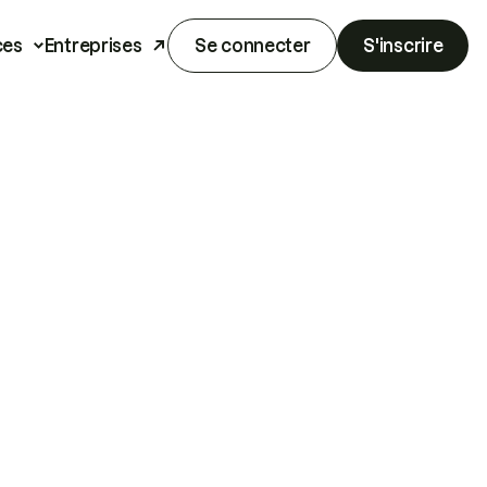
ces
Entreprises
Se connecter
S'inscrire