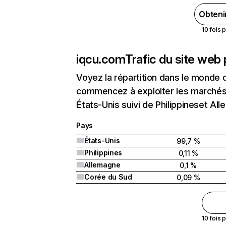
Obteni
10 fois 
iqcu.com
Trafic du site web
Voyez la répartition dans le monde 
commencez à exploiter les marchés 
États-Unis suivi de Philippineset Al
Pays
États-Unis
99,7 %
Philippines
0,11 %
Allemagne
0,1 %
Corée du Sud
0,09 %
10 fois 