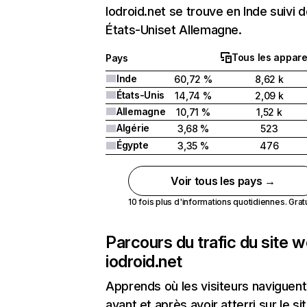
Iodroid.net se trouve en Inde suivi 
États-Uniset Allemagne.
Tous les appare
Pays
Inde
60,72 %
8,62 k
États-Unis
14,74 %
2,09 k
Allemagne
10,71 %
1,52 k
Algérie
3,68 %
523
Égypte
3,35 %
476
Voir tous les pays →
10 fois plus d'informations quotidiennes. Gratui
Parcours du trafic du site 
iodroid.net
Apprends où les visiteurs naviguent
avant et après avoir atterri sur le si