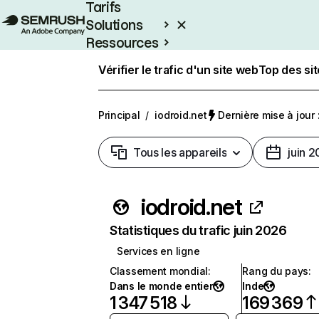
Tarifs
Solutions
Ressources
Entreprises
Vérifier le trafic d'un site web
Top des si
Principal
/
iodroid.net
Dernière mise à jour :
Tous les appareils
juin 
iodroid.net
Statistiques du trafic juin 2026
Services en ligne
Classement mondial
:
Rang du pays
:
Dans le monde entier
Inde
1 347 518
169 369