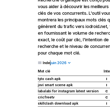
vous aider à découvrir les meilleur
clés de vos concurrents. L'outil vou
montrera les principaux mots clés q
génèrent du trafic vers iodroid.net, 
en fournissant le volume de recher
exact, le coût par clic, l'intention de
recherche et le niveau de concurre
pour chaque mot clé.
Inde
juin 2026
Mot clé
Int
tyto cash apk
I
jovi smart scene apk
I
labalabi for instagram latest version
C
cricfreetv
C
skillclash download apk
I