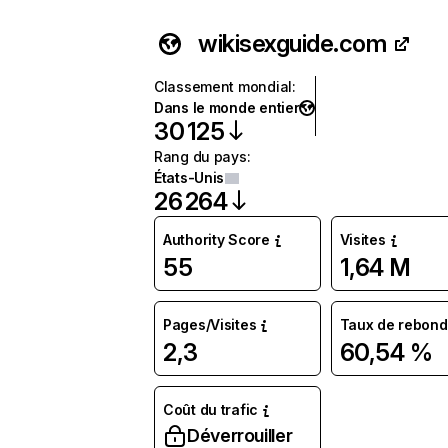
wikisexguide.com
Classement mondial
:
Dans le monde entier
30 125
Rang du pays
:
États-Unis
26 264
Authority Score
Visites
55
1,64 M
Pages/Visites
Taux de rebond
2,3
60,54 %
Coût du trafic
Déverrouiller