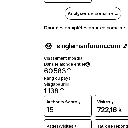
Analyser ce domaine →
Données complètes pour ce domaine
singlemanforum.com
Classement mondial
:
Dans le monde entier
60 583
Rang du pays
:
Singapour
1 138
Authority Score
Visites
15
722,16 k
Pages/Visites
Taux de rebond