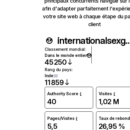
principaux concurrents navigue sur 
afin d'adapter parfaitement l'expéri
votre site web à chaque étape du p
client
internationalsexgu
Classement mondial
:
Dans le monde entier
45 250
Rang du pays
:
Inde
11 859
Authority Score
Visites
40
1,02 M
Pages/Visites
Taux de rebond
5,5
26,95 %