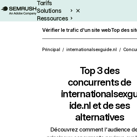
Tarifs
Solutions
Ressources
Entreprises
Vérifier le trafic d'un site web
Top des si
Principal
/
internationalsexguide.nl
/
Concur
Top 3 des
concurrents de
internationalsexg
ide.nl et de ses
alternatives
Découvrez comment l'audience d