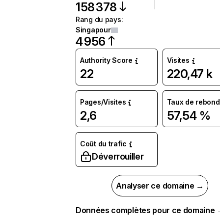
158 378
Rang du pays
:
Singapour
4 956
Authority Score
Visites
22
220,47 k
Pages/Visites
Taux de rebond
2,6
57,54 %
Coût du trafic
Déverrouiller
Analyser ce domaine →
Données complètes pour ce domaine