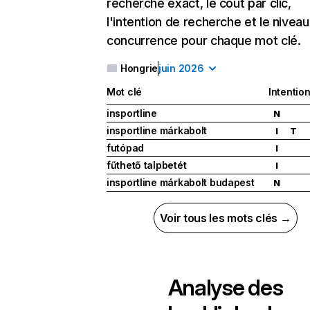
recherche exact, le coût par clic,
l'intention de recherche et le nivea
concurrence pour chaque mot clé.
Hongrie
juin 2026
Mot clé
Intentio
insportline
N
insportline márkabolt
I
T
futópad
I
fűthető talpbetét
I
insportline márkabolt budapest
N
Voir tous les mots clés →
Analyse des