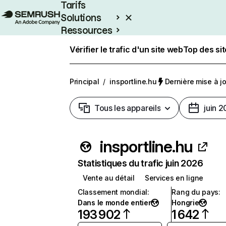
Tarifs
Solutions
Ressources
Entreprises
Vérifier le trafic d'un site web
Top des si
Principal
/
insportline.hu
Dernière mise à jou
Tous les appareils
juin 
insportline.hu
Statistiques du trafic juin 2026
Vente au détail
Services en ligne
Classement mondial
:
Rang du pays
:
Dans le monde entier
Hongrie
193 902
1 642