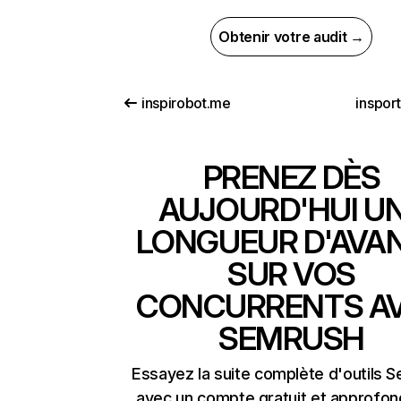
Obtenir votre audit →
inspirobot.me
insport
PRENEZ DÈS
AUJOURD'HUI U
LONGUEUR D'AVA
SUR VOS
CONCURRENTS A
SEMRUSH
Essayez la suite complète d'outils 
avec un compte gratuit et approfon