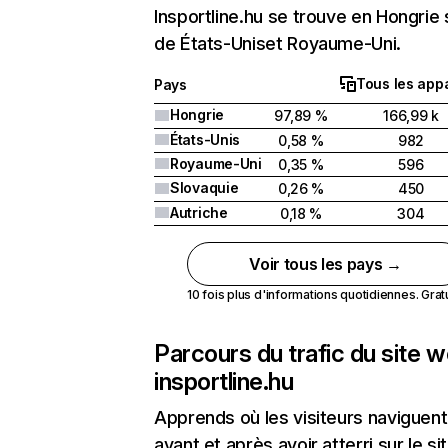
Insportline.hu se trouve en Hongrie 
de États-Uniset Royaume-Uni.
Tous les appa
Pays
Hongrie
97,89 %
166,99 k
États-Unis
0,58 %
982
Royaume-Uni
0,35 %
596
Slovaquie
0,26 %
450
Autriche
0,18 %
304
Voir tous les pays →
10 fois plus d'informations quotidiennes. Gratui
Parcours du trafic du site 
insportline.hu
Apprends où les visiteurs naviguent
avant et après avoir atterri sur le si