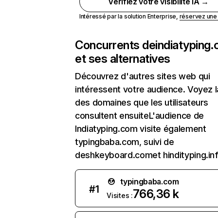
Vérifiez votre visibilité IA →
Intéressé par la solution Enterprise,
réservez un
Concurrents de
indiatyping
et ses alternatives
Découvrez d'autres sites web qui
intéressent votre audience. Voyez la
des domaines que les utilisateurs
consultent ensuiteL'audience de
Indiatyping.com visite également
typingbaba.com, suivi de
deshkeyboard.comet hindityping.inf
typingbaba.com
#
1
766,36 k
Visites :