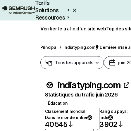
Tarifs
Solutions
Ressources
Entreprises
Vérifier le trafic d'un site web
Top des si
Principal
/
indiatyping.com
Dernière mise à 
Tous les appareils
juin 
indiatyping.com
Statistiques du trafic juin 2026
Éducation
Classement mondial
:
Rang du pays
:
Dans le monde entier
Inde
40 545
3 902