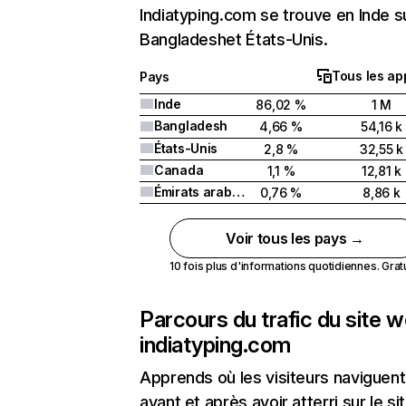
Indiatyping.com se trouve en Inde su
Bangladeshet États-Unis.
Tous les ap
Pays
Inde
86,02 %
1 M
Bangladesh
4,66 %
54,16 k
États-Unis
2,8 %
32,55 k
Canada
1,1 %
12,81 k
Émirats arabes unis
0,76 %
8,86 k
Voir tous les pays →
10 fois plus d'informations quotidiennes. Gratui
Parcours du trafic du site 
indiatyping.com
Apprends où les visiteurs naviguent
avant et après avoir atterri sur le si