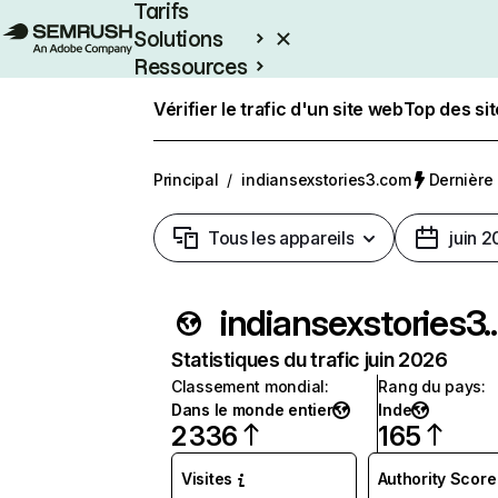
Tarifs
Solutions
Ressources
Entreprises
Vérifier le trafic d'un site web
Top des si
Principal
/
indiansexstories3.com
Dernière 
Tous les appareils
juin 
indians
Statistiques du trafic juin 2026
Classement mondial
:
Rang du pays
:
Dans le monde entier
Inde
2 336
165
Visites
Authority Score