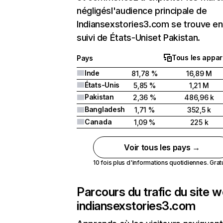
négligésl'audience principale de
Indiansexstories3.com se trouve en
suivi de États-Uniset Pakistan.
Tous les appar
Pays
Inde
81,78 %
16,89 M
États-Unis
5,85 %
1,21 M
Pakistan
2,36 %
486,96 k
Bangladesh
1,71 %
352,5 k
Canada
1,09 %
225 k
Voir tous les pays →
10 fois plus d'informations quotidiennes. Gratui
Parcours du trafic du site 
indiansexstories3.com