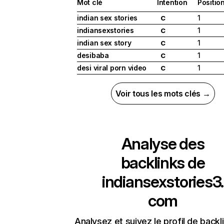
Mot clé
Intention
Positio
indian sex stories
1
C
indiansexstories
1
C
indian sex story
1
C
desibaba
1
C
desi viral porn video
1
C
Voir tous les mots clés →
Analyse des
backlinks de
indiansexstories3.
com
Analysez et suivez le profil de backl