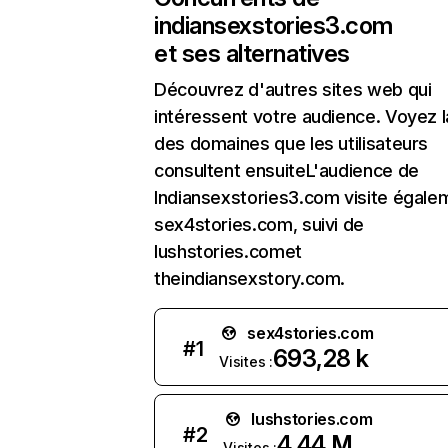
indiansexstories3.com
et ses alternatives
Découvrez d'autres sites web qui
intéressent votre audience. Voyez la
des domaines que les utilisateurs
consultent ensuiteL'audience de
Indiansexstories3.com visite égale
sex4stories.com, suivi de
lushstories.comet
theindiansexstory.com.
sex4stories.com
#
1
693,28 k
Visites :
lushstories.com
#
2
4,44 M
Visites :