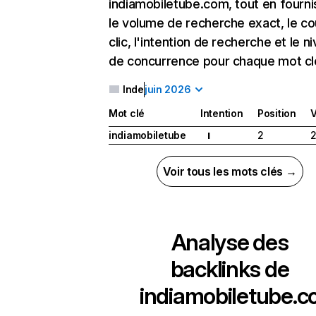
indiamobiletube.com, tout en fourni
le volume de recherche exact, le co
clic, l'intention de recherche et le n
de concurrence pour chaque mot cl
Inde
juin 2026
Mot clé
Intention
Position
indiamobiletube
2
2
I
Voir tous les mots clés →
Analyse des
backlinks de
indiamobiletube.c