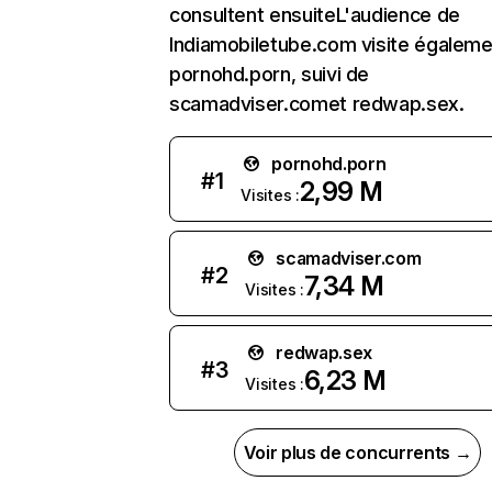
consultent ensuiteL'audience de
Indiamobiletube.com visite égaleme
pornohd.porn, suivi de
scamadviser.comet redwap.sex.
pornohd.porn
#
1
2,99 M
Visites :
scamadviser.com
#
2
7,34 M
Visites :
redwap.sex
#
3
6,23 M
Visites :
Voir plus de concurrents →