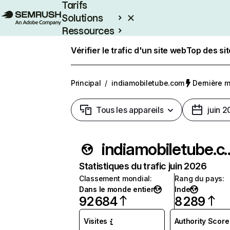
Tarifs
Solutions
Ressources
Entreprises
Vérifier le trafic d'un site web
Top des si
Principal
/
indiamobiletube.com
Dernière mi
Tous les appareils
juin 
indiamobil
Statistiques du trafic juin 2026
Classement mondial
:
Rang du pays
:
Dans le monde entier
Inde
92 684
8 289
Visites
Authority Score