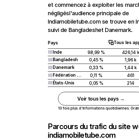
et commencez à exploiter les marc
négligésl'audience principale de
Indiamobiletube.com se trouve en I
suivi de Bangladeshet Danemark.
Tous les ap
Pays
Inde
98,99 %
426,14 
Bangladesh
0,45 %
1,96 k
Danemark
0,33 %
1,44 k
Fédération de Russie
0,11 %
461
États-Unis
0,05 %
214
Voir tous les pays →
10 fois plus d'informations quotidiennes. Gratui
Parcours du trafic du site 
indiamobiletube.com