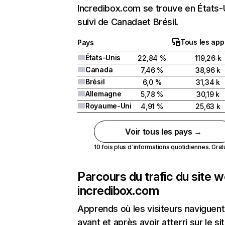
Incredibox.com se trouve en États-
suivi de Canadaet Brésil.
Tous les app
Pays
États-Unis
22,84 %
119,26 k
Canada
7,46 %
38,96 k
Brésil
6,0 %
31,34 k
Allemagne
5,78 %
30,19 k
Royaume-Uni
4,91 %
25,63 k
Voir tous les pays →
10 fois plus d'informations quotidiennes. Gratui
Parcours du trafic du site 
incredibox.com
Apprends où les visiteurs naviguent
avant et après avoir atterri sur le si