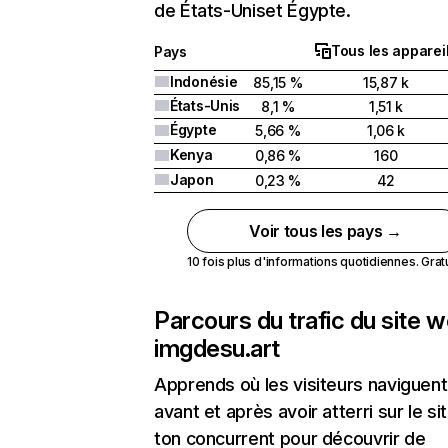
de États-Uniset Égypte.
Tous les apparei
Pays
Indonésie
85,15 %
15,87 k
États-Unis
8,1 %
1,51 k
Égypte
5,66 %
1,06 k
Kenya
0,86 %
160
Japon
0,23 %
42
Voir tous les pays →
10 fois plus d'informations quotidiennes. Gratui
Parcours du trafic du site 
imgdesu.art
Apprends où les visiteurs naviguent
avant et après avoir atterri sur le si
ton concurrent pour découvrir de