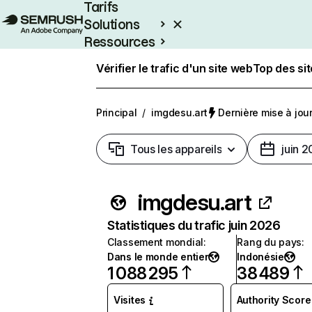
Tarifs
Solutions
Ressources
Entreprises
Vérifier le trafic d'un site web
Top des si
Principal
/
imgdesu.art
Dernière mise à jour 
Tous les appareils
juin 
imgdesu.art
Statistiques du trafic juin 2026
Classement mondial
:
Rang du pays
:
Dans le monde entier
Indonésie
1 088 295
38 489
Visites
Authority Score