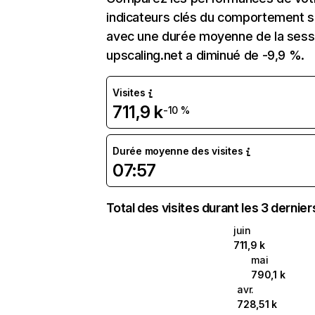
indicateurs clés du comportement sur 
avec une durée moyenne de la sessi
upscaling.net a diminué de -9,9 %.
Visites
711,9 k
-10 %
Durée moyenne des visites
07:57
Total des visites durant les 3 dernie
juin
711,9 k
mai
790,1 k
avr.
728,51 k