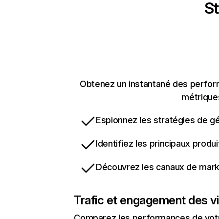
St
Obtenez un instantané des perform
métriques
Espionnez les stratégies de gé
Identifiez les principaux produ
Découvrez les canaux de marke
Trafic et engagement des vi
Comparez les performances de votre