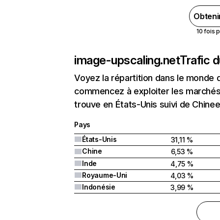
Obteni
10 fois 
image-upscaling.net
Trafic 
Voyez la répartition dans le monde 
commencez à exploiter les marchés 
trouve en États-Unis suivi de Chinee
Pays
États-Unis
31,11 %
Chine
6,53 %
Inde
4,75 %
Royaume-Uni
4,03 %
Indonésie
3,99 %