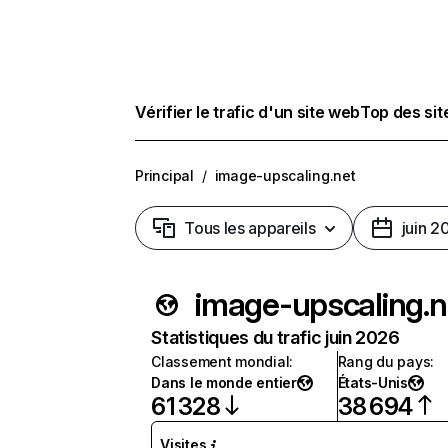
Vérifier le trafic d'un site web
Top des si
Principal
/
image-upscaling.net
Tous les appareils
juin 2
image-upscaling.n
Statistiques du trafic juin 2026
Classement mondial
:
Rang du pays
:
Dans le monde entier
États-Unis
61 328
38 694
Visites