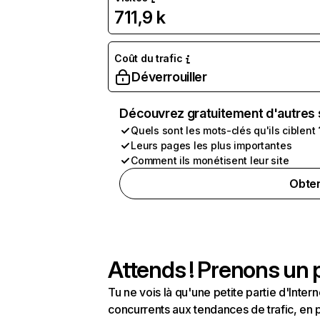
711,9 k
Coût du trafic
Déverrouiller
Découvrez gratuitement d'autres 
Quels sont les mots-clés qu'ils ciblent 
Leurs pages les plus importantes
Comment ils monétisent leur site
Obten
Attends ! Prenons un p
Tu ne vois là qu'une petite partie d'Int
concurrents aux tendances de trafic, en pa