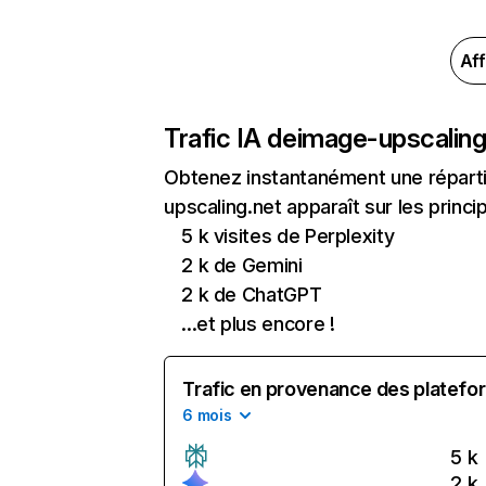
Aff
Trafic IA de
image-upscaling
Obtenez instantanément une réparti
upscaling.net apparaît sur les princi
5 k visites de Perplexity
2 k de Gemini
2 k de ChatGPT
...et plus encore !
Trafic en provenance des platefor
6 mois
5 k
2 k