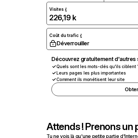
Visites
226,19 k
Coût du trafic
Déverrouiller
Découvrez gratuitement d'autres 
Quels sont les mots-clés qu'ils ciblent 
Leurs pages les plus importantes
Comment ils monétisent leur site
Obten
Attends ! Prenons un p
Tu ne vois là qu'une petite partie d'Int