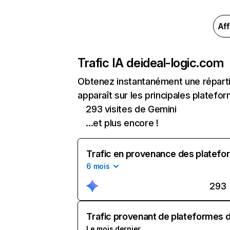
Aff
Trafic IA de
ideal-logic.com
Obtenez instantanément une répartit
apparaît sur les principales platefor
293 visites de Gemini
...et plus encore !
Trafic en provenance des platefor
6 mois
293
Trafic provenant de plateformes d'
Le mois dernier