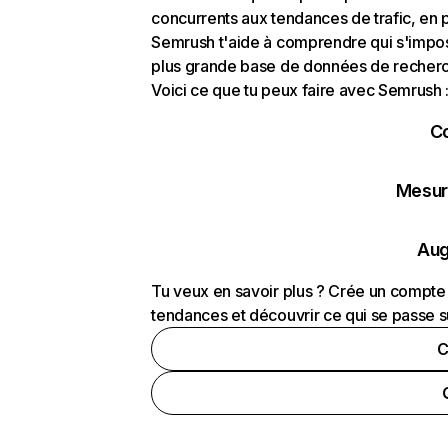
concurrents aux tendances de trafic, en pa
Semrush t'aide à comprendre qui s'impose
plus grande base de données de recherch
Voici ce que tu peux faire avec Semrush 
C
Mesure
Aug
Tu veux en savoir plus ? Crée un compte 
tendances et découvrir ce qui se passe s
C