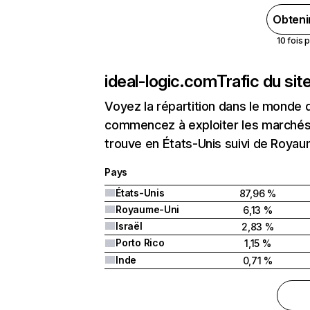
Obteni
10 fois 
ideal-logic.com
Trafic du si
Voyez la répartition dans le monde 
commencez à exploiter les marchés n
trouve en États-Unis suivi de Royaum
Pays
États-Unis
87,96 %
Royaume-Uni
6,13 %
Israël
2,83 %
Porto Rico
1,15 %
Inde
0,71 %