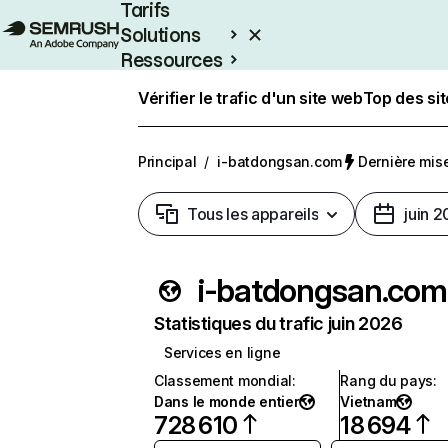
Tarifs
Solutions
Ressources
Entreprises
Vérifier le trafic d'un site web
Top des si
Principal
/
i-batdongsan.com
Dernière mise 
Tous les appareils
juin 
i-batdongsan.com
Statistiques du trafic juin 2026
Services en ligne
Classement mondial
:
Rang du pays
:
Dans le monde entier
Vietnam
728 610
18 694