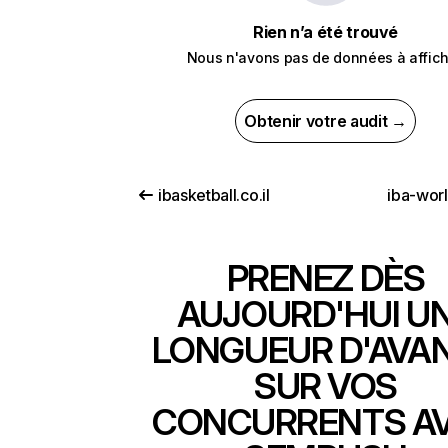
Rien n’a été trouvé
Nous n'avons pas de données à affich
Obtenir votre audit →
ibasketball.co.il
iba-wor
PRENEZ DÈS
AUJOURD'HUI U
LONGUEUR D'AVA
SUR VOS
CONCURRENTS A