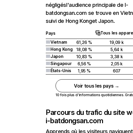
négligésl'audience principale de I-
batdongsan.com se trouve en Viet
suivi de Hong Konget Japon.
Tous les appare
Pays
Vietnam
61,26 %
19,09 k
Hong Kong
18,08 %
5,64 k
Japon
10,83 %
3,38 k
Singapour
6,56 %
2,05 k
États-Unis
1,95 %
607
Voir tous les pays →
10 fois plus d'informations quotidiennes. Gratui
Parcours du trafic du site 
i-batdongsan.com
Apprends où les visiteurs naviguent