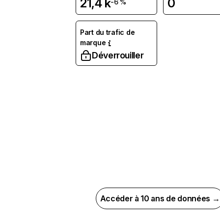
21,4 k
0
-6 %
Part du trafic de
marque
Déverrouiller
Accéder à 10 ans de données →