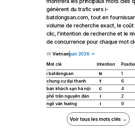
montrera les principaux mots clés q
génèrent du trafic vers i-
batdongsan.com, tout en fournissan
volume de recherche exact, le coût
clic, l'intention de recherche et le n
de concurrence pour chaque mot cl
Vietnam
juin 2026
Mot clé
Intention
Positi
i batdongsan
1
N
chung cư đại thanh
6
T
bán khách sạn hà nội
4
C
phố trần nguyên đán
2
I
ngõ văn hương
9
I
Voir tous les mots clés →