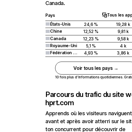
Canada.
Tous les app
Pays
États-Unis
24,6 %
19,28 k
Chine
12,52 %
9,81 k
Canada
12,23 %
9,58 k
Royaume-Uni
5,1 %
4 k
Fédération de Russie
4,93 %
3,86 k
Voir tous les pays →
10 fois plus d'informations quotidiennes. Gratui
Parcours du trafic du site 
hprt.com
Apprends où les visiteurs naviguent
avant et après avoir atterri sur le si
ton concurrent pour découvrir de