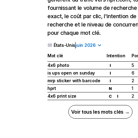
fournissant le volume de recherche
exact, le coût par clic, l'intention de
recherche et le niveau de concurre
pour chaque mot clé.
États-Unis
juin 2026
Mot clé
Intention
Pos
4x6 photo
5
I
is ups open on sunday
6
I
mrp sticker with barcode
2
I
hprt
1
N
4x6 print size
2
C
I
Voir tous les mots clés →