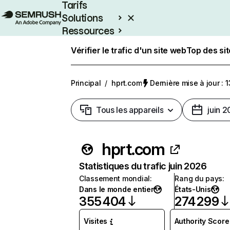
Tarifs
Solutions
Ressources
Entreprises
Vérifier le trafic d'un site web
Top des si
Principal
/
hprt.com
Dernière mise à jour : 1
Tous les appareils
juin 
hprt.com
Statistiques du trafic juin 2026
Classement mondial
:
Rang du pays
:
Dans le monde entier
États-Unis
355 404
274 299
Visites
Authority Score