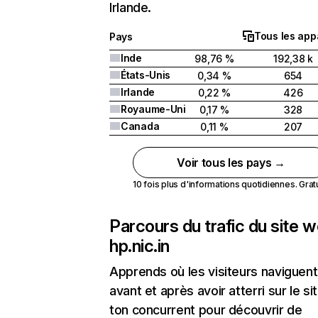
Irlande.
Tous les app
Pays
Inde
98,76 %
192,38 k
États-Unis
0,34 %
654
Irlande
0,22 %
426
Royaume-Uni
0,17 %
328
Canada
0,11 %
207
Voir tous les pays →
10 fois plus d'informations quotidiennes. Gratui
Parcours du trafic du site 
hp.nic.in
Apprends où les visiteurs naviguent
avant et après avoir atterri sur le si
ton concurrent pour découvrir de