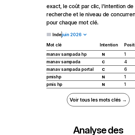
exact, le coût par clic, l'intention de
recherche et le niveau de concurre
pour chaque mot clé.
Inde
juin 2026
Mot clé
Intention
Posit
manav sampada hp
1
N
manav sampada
4
C
manav sampada portal
6
C
pmishp
1
N
pmis hp
1
N
Voir tous les mots clés →
Analyse des