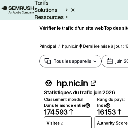
Tarifs
Solutions
Ressources
Entreprises
Vérifier le trafic d'un site web
Top des si
Principal
/
hp.nic.in
Dernière mise à jour : 1
Tous les appareils
juin 
hp.nic.in
Statistiques du trafic juin 2026
Classement mondial
:
Rang du pays
:
Dans le monde entier
Inde
174 593
16 153
Visites
Authority Score