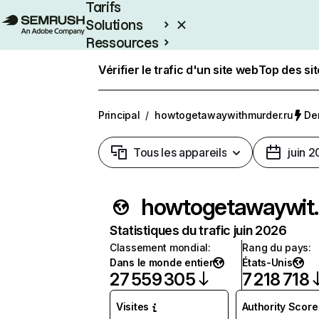
Tarifs
Solutions
Ressources
Entreprises
Vérifier le trafic d'un site web
Top des si
Principal
/
howtogetawaywithmurder.ru
Der
Tous les appareils
juin 
howtoget
Statistiques du trafic juin 2026
Classement mondial
:
Rang du pays
:
Dans le monde entier
États-Unis
27 559 305
7 218 718
Visites
Authority Score