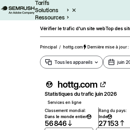
Tarifs
Solutions
Ressources
Entreprises
Vérifier le trafic d'un site web
Top des si
Principal
/
hottg.com
Dernière mise à jour : 
Tous les appareils
juin 
hottg.com
Statistiques du trafic juin 2026
Services en ligne
Classement mondial
:
Rang du pays
:
Dans le monde entier
Inde
56 846
27 153