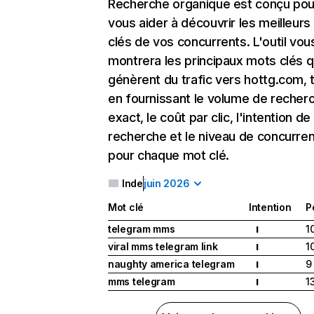
Recherche organique
est conçu pou
vous aider à découvrir les meilleur
clés de vos concurrents. L'outil vou
montrera les principaux mots clés q
génèrent du trafic vers hottg.com, 
en fournissant le volume de recher
exact, le coût par clic, l'intention de
recherche et le niveau de concurre
pour chaque mot clé.
Inde
juin 2026
Mot clé
Intention
P
telegram mms
1
I
viral mms telegram link
1
I
naughty america telegram
9
I
mms telegram
1
I