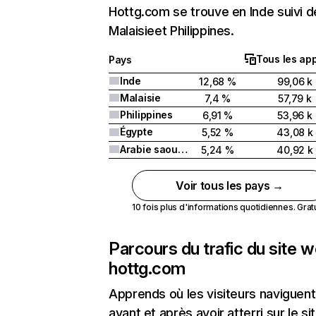
Hottg.com se trouve en Inde suivi d
Malaisieet Philippines.
Tous les app
Pays
Inde
12,68 %
99,06 k
Malaisie
7,4 %
57,79 k
Philippines
6,91 %
53,96 k
Égypte
5,52 %
43,08 k
Arabie saoudite
5,24 %
40,92 k
Voir tous les pays →
10 fois plus d'informations quotidiennes. Gratui
Parcours du trafic du site 
hottg.com
Apprends où les visiteurs naviguent
avant et après avoir atterri sur le si