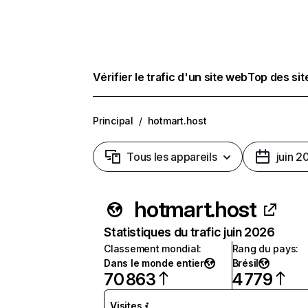
Vérifier le trafic d'un site web
Top des si
Principal
/
hotmart.host
Tous les appareils
juin 2
hotmart.host
Statistiques du trafic juin 2026
Classement mondial
:
Rang du pays
:
Dans le monde entier
Brésil
70 863
4 779
Visites