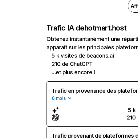
Aff
Trafic IA de
hotmart.host
Obtenez instantanément une réparti
apparaît sur les principales platefor
5 k visites de beacons.ai
210 de ChatGPT
...et plus encore !
Trafic en provenance des platefor
6 mois
5 k
210
Trafic provenant de plateformes d'