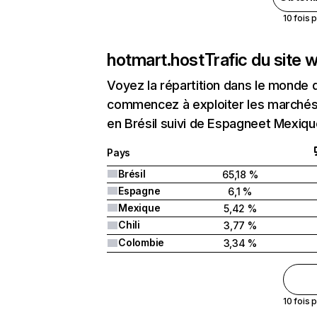
10 fois 
hotmart.host
Trafic du site 
Voyez la répartition dans le monde 
commencez à exploiter les marchés 
en Brésil suivi de Espagneet Mexiqu
Pays
Brésil
65,18 %
Espagne
6,1 %
Mexique
5,42 %
Chili
3,77 %
Colombie
3,34 %
10 fois 