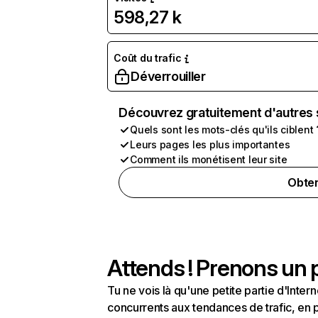
598,27 k
Coût du trafic
Déverrouiller
Découvrez gratuitement d'autres 
Quels sont les mots-clés qu'ils ciblent 
Leurs pages les plus importantes
Comment ils monétisent leur site
Obten
Attends ! Prenons un p
Tu ne vois là qu'une petite partie d'Int
concurrents aux tendances de trafic, en pa