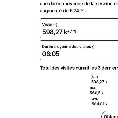
une durée moyenne de la session de
augmenté de 6,74 %.
Visites
598,27 k
+7 %
Durée moyenne des visites
08:05
Total des visites durant les 3 dernie
juin
598,27 k
mai
560,5 k
avr.
584,81 k
Obteni