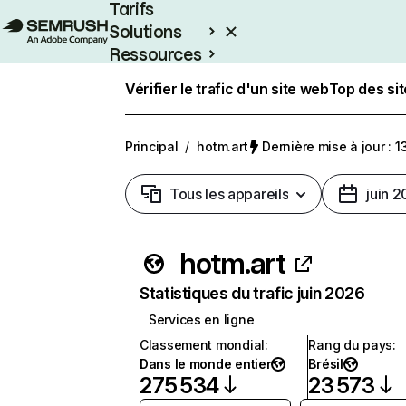
Tarifs
Solutions
Ressources
Entreprises
Vérifier le trafic d'un site web
Top des si
Principal
/
hotm.art
Dernière mise à jour : 13
Tous les appareils
juin 
hotm.art
Statistiques du trafic juin 2026
Services en ligne
Classement mondial
:
Rang du pays
:
Dans le monde entier
Brésil
275 534
23 573