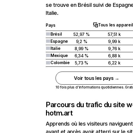
se trouve en Brésil suivi de Espagn
Italie.
Tous les apparei
Pays
Brésil
52,97 %
57,51 k
Espagne
9,2 %
9,99 k
Italie
8,99 %
9,76 k
Mexique
6,34 %
6,88 k
Colombie
5,73 %
6,22 k
Voir tous les pays →
10 fois plus d'informations quotidiennes. Gratui
Parcours du trafic du site 
hotm.art
Apprends où les visiteurs naviguent
avant et après avoir atterri sur le si