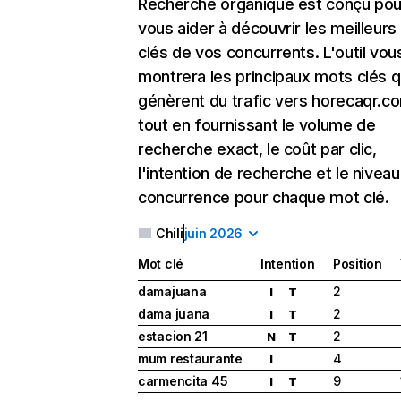
Recherche organique
est conçu pou
vous aider à découvrir les meilleur
clés de vos concurrents. L'outil vou
montrera les principaux mots clés q
génèrent du trafic vers horecaqr.c
tout en fournissant le volume de
recherche exact, le coût par clic,
l'intention de recherche et le nivea
concurrence pour chaque mot clé.
Chili
juin 2026
Mot clé
Intention
Position
damajuana
2
I
T
dama juana
2
I
T
estacion 21
2
N
T
mum restaurante
4
I
carmencita 45
9
I
T