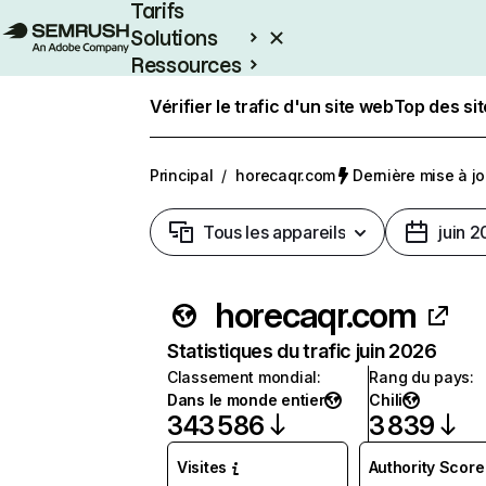
Tarifs
Solutions
Ressources
Entreprises
Vérifier le trafic d'un site web
Top des si
Principal
/
horecaqr.com
Dernière mise à jou
Tous les appareils
juin 
horecaqr.com
Statistiques du trafic juin 2026
Classement mondial
:
Rang du pays
:
Dans le monde entier
Chili
343 586
3 839
Visites
Authority Score