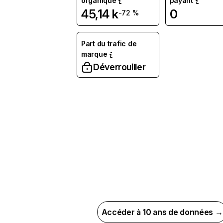
organique
payant
45,14 k
0
-72 %
Part du trafic de
marque
Déverrouiller
Accéder à 10 ans de données →