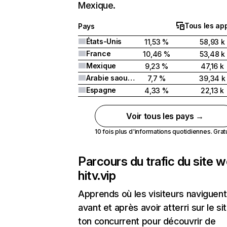
Mexique.
Tous les app
Pays
États-Unis
11,53 %
58,93 k
France
10,46 %
53,48 k
Mexique
9,23 %
47,16 k
Arabie saoudite
7,7 %
39,34 k
Espagne
4,33 %
22,13 k
Voir tous les pays →
10 fois plus d'informations quotidiennes. Gratui
Parcours du trafic du site 
hitv.vip
Apprends où les visiteurs naviguent
avant et après avoir atterri sur le si
ton concurrent pour découvrir de