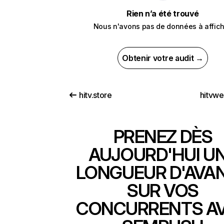
Rien n’a été trouvé
Nous n'avons pas de données à affich
Obtenir votre audit →
hitv.store
hitvw
PRENEZ DÈS
AUJOURD'HUI U
LONGUEUR D'AVA
SUR VOS
CONCURRENTS A