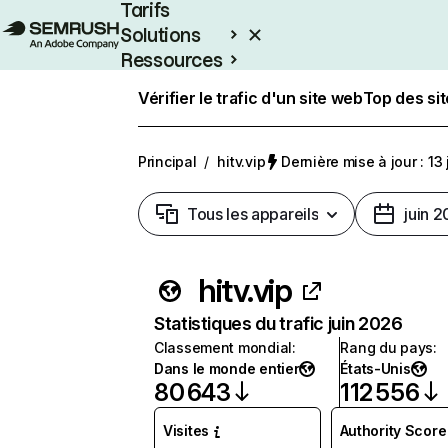
Tarifs
Solutions
Ressources
Entreprises
Vérifier le trafic d'un site web
Top des si
Principal
/
hitv.vip
Dernière mise à jour : 13 
Tous les appareils
juin 
hitv.vip
Statistiques du trafic juin 2026
Classement mondial
:
Rang du pays
:
Dans le monde entier
États-Unis
80 643
112 556
Visites
Authority Score