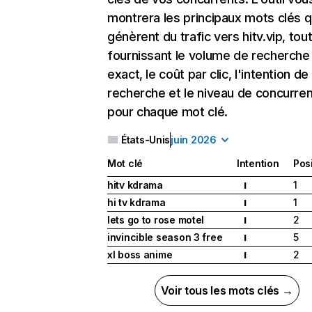
montrera les principaux mots clés q
génèrent du trafic vers hitv.vip, tou
fournissant le volume de recherche
exact, le coût par clic, l'intention de
recherche et le niveau de concurre
pour chaque mot clé.
États-Unis
juin 2026
Mot clé
Intention
Pos
hitv kdrama
1
I
hi tv kdrama
1
I
lets go to rose motel
2
I
invincible season 3 free
5
I
xl boss anime
2
I
Voir tous les mots clés →