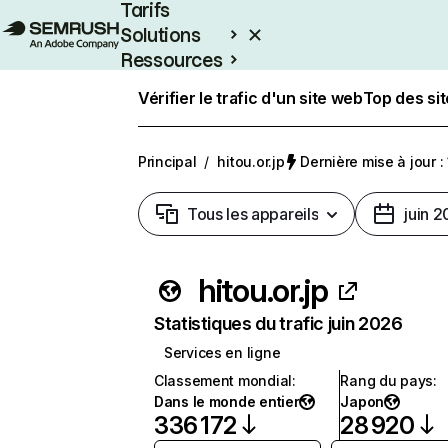
Tarifs
Solutions
Ressources
Entreprises
Vérifier le trafic d'un site web
Top des si
Principal
/
hitou.or.jp
Dernière mise à jour : 
Tous les appareils
juin 
hitou.or.jp
Statistiques du trafic juin 2026
Services en ligne
Classement mondial
:
Rang du pays
:
Dans le monde entier
Japon
336 172
28 920