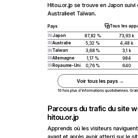
Hitou.or.jp se trouve en Japon suivi
Australieet Taïwan.
Tous les appa
Pays
Japon
87,82 %
73,93 k
Australie
5,32 %
4,48 k
Taïwan
3,68 %
3,1 k
Allemagne
1,17 %
984
Royaume-Uni
0,76 %
640
Voir tous les pays →
10 fois plus d'informations quotidiennes. Gratui
Parcours du trafic du site 
hitou.or.jp
Apprends où les visiteurs naviguent
avant et après avoir atterri sur le si