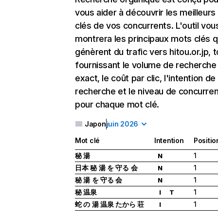
vous aider à découvrir les meilleur
clés de vos concurrents. L'outil vou
montrera les principaux mots clés q
génèrent du trafic vers hitou.or.jp, 
fournissant le volume de recherche
exact, le coût par clic, l'intention de
recherche et le niveau de concurre
pour chaque mot clé.
Japon
juin 2026
Mot clé
Intention
Positio
秘 湯
1
N
日本 秘 湯 を 守る 会
1
N
秘 湯 を 守る 会
1
N
秘 温泉
1
I
T
蛇 の 湯 温泉 たから 荘
1
I