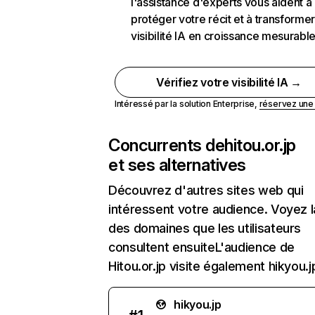
l'assistance d'experts vous aident à
protéger votre récit et à transformer
visibilité IA en croissance mesurabl
Vérifiez votre visibilité IA →
Intéressé par la solution Enterprise,
réservez un
Concurrents de
hitou.or.jp
et ses alternatives
Découvrez d'autres sites web qui
intéressent votre audience. Voyez la
des domaines que les utilisateurs
consultent ensuiteL'audience de
Hitou.or.jp visite également hikyou.j
hikyou.jp