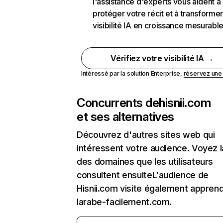
l'assistance d'experts vous aident à
protéger votre récit et à transformer
visibilité IA en croissance mesurabl
Vérifiez votre visibilité IA →
Intéressé par la solution Enterprise,
réservez un
Concurrents de
hisnii.com
et ses alternatives
Découvrez d'autres sites web qui
intéressent votre audience. Voyez la
des domaines que les utilisateurs
consultent ensuiteL'audience de
Hisnii.com visite également appren
larabe-facilement.com.