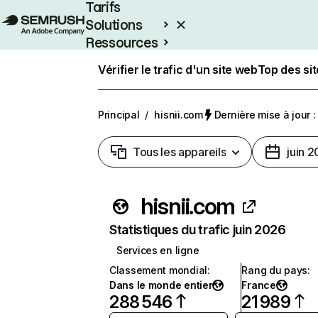
Tarifs
Solutions
Ressources
Entreprises
Vérifier le trafic d'un site web
Top des si
Principal
/
hisnii.com
Dernière mise à jour : 
Tous les appareils
juin 
hisnii.com
Statistiques du trafic juin 2026
Services en ligne
Classement mondial
:
Rang du pays
:
Dans le monde entier
France
288 546
21 989