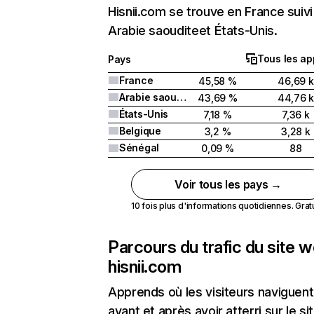
Hisnii.com se trouve en France suivi
Arabie saouditeet États-Unis.
Tous les ap
Pays
France
45,58 %
46,69 k
Arabie saoudite
43,69 %
44,76 
États-Unis
7,18 %
7,36 k
Belgique
3,2 %
3,28 k
Sénégal
0,09 %
88
Voir tous les pays →
10 fois plus d'informations quotidiennes. Gratui
Parcours du trafic du site 
hisnii.com
Apprends où les visiteurs naviguent
avant et après avoir atterri sur le si