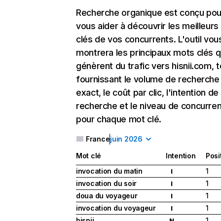
Recherche organique
est conçu pou
vous aider à découvrir les meilleur
clés de vos concurrents. L'outil vou
montrera les principaux mots clés q
génèrent du trafic vers hisnii.com, 
fournissant le volume de recherche
exact, le coût par clic, l'intention de
recherche et le niveau de concurre
pour chaque mot clé.
France
juin 2026
Mot clé
Intention
Posi
invocation du matin
1
I
invocation du soir
1
I
doua du voyageur
1
I
invocation du voyageur
1
I
hisnii
1
N