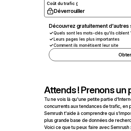
Coût du trafic
Déverrouiller
Découvrez gratuitement d'autres 
Quels sont les mots-clés qu'ils ciblent 
Leurs pages les plus importantes
Comment ils monétisent leur site
Obten
Attends ! Prenons un p
Tu ne vois là qu'une petite partie d'Int
concurrents aux tendances de trafic, en pa
Semrush t'aide à comprendre qui s'impose
plus grande base de données de recherch
Voici ce que tu peux faire avec Semrush 