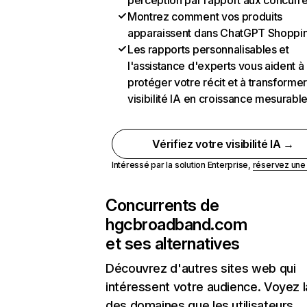
perception par rapport aux concurr
Montrez comment vos produits
apparaissent dans ChatGPT Shoppi
Les rapports personnalisables et
l'assistance d'experts vous aident à
protéger votre récit et à transformer
visibilité IA en croissance mesurabl
Vérifiez votre visibilité IA →
Intéressé par la solution Enterprise,
réservez un
Concurrents de
hgcbroadband.com
et ses alternatives
Découvrez d'autres sites web qui
intéressent votre audience. Voyez la
des domaines que les utilisateurs