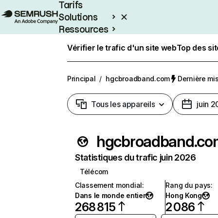
Tarifs
Solutions
Ressources
Entreprises
Vérifier le trafic d'un site web
Top des si
Principal
/
hgcbroadband.com
Dernière mise
Tous les appareils
juin 
hgcbroadband.co
Statistiques du trafic juin 2026
Télécom
Classement mondial
:
Rang du pays
:
Dans le monde entier
Hong Kong
268 815
2 086