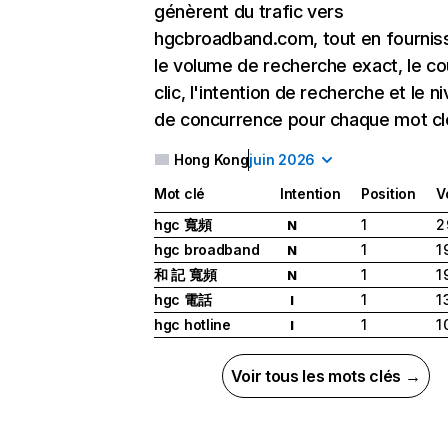
génèrent du trafic vers
hgcbroadband.com, tout en fournis
le volume de recherche exact, le co
clic, l'intention de recherche et le n
de concurrence pour chaque mot cl
Hong Kong
juin 2026
Mot clé
Intention
Position
V
hgc 寬頻
1
2
N
hgc broadband
1
1
N
和 記 寬頻
1
1
N
hgc 電話
1
1
I
hgc hotline
1
1
I
Voir tous les mots clés →