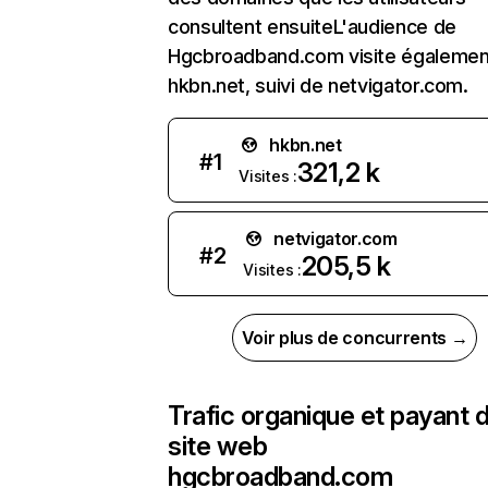
consultent ensuiteL'audience de
Hgcbroadband.com visite égalemen
hkbn.net, suivi de netvigator.com.
hkbn.net
#
1
321,2 k
Visites :
netvigator.com
#
2
205,5 k
Visites :
Voir plus de concurrents →
Trafic organique et payant 
site web
hgcbroadband.com