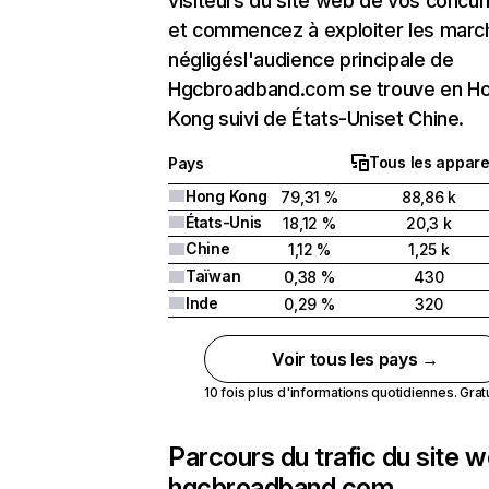
visiteurs du site web de vos concur
et commencez à exploiter les marc
négligésl'audience principale de
Hgcbroadband.com se trouve en H
Kong suivi de États-Uniset Chine.
Tous les appare
Pays
Hong Kong
79,31 %
88,86 k
États-Unis
18,12 %
20,3 k
Chine
1,12 %
1,25 k
Taïwan
0,38 %
430
Inde
0,29 %
320
Voir tous les pays →
10 fois plus d'informations quotidiennes. Gratui
Parcours du trafic du site 
hgcbroadband.com