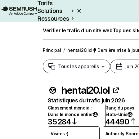
Tarifs
Solutions
Ressources
Entreprises
Vérifier le trafic d'un site web
Top des si
Principal
/
hentai20.lol
Dernière mise à jour 
Tous les appareils
juin 
hentai20.lol
Statistiques du trafic juin 2026
Classement mondial
:
Rang du pays
:
Dans le monde entier
États-Unis
35 284
44 490
Visites
Authority Score