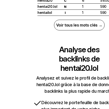
hentia20
6
5 40
C
hentai20.lol
1
590
N
hentailol
1
590
I
Voir tous les mots clés →
Analyse des
backlinks de
hentai20.lol
Analysez et suivez le profil de backl
hentai20.lol grâce à la base de don
backlinks la plus rapide du marc
Découvrez le portefeuille de backl