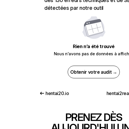
des 130 erreurs techniques et de 
détectées par notre outil
Rien n’a été trouvé
Nous n'avons pas de données à affich
Obtenir votre audit →
hentai20.io
hentai2re
PRENEZ DÈS
AUJOURD'HUI U