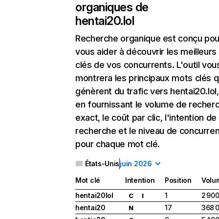
organiques de
hentai20.lol
Recherche organique
est conçu pou
vous aider à découvrir les meilleur
clés de vos concurrents. L'outil vou
montrera les principaux mots clés q
génèrent du trafic vers hentai20.lol,
en fournissant le volume de recher
exact, le coût par clic, l'intention de
recherche et le niveau de concurre
pour chaque mot clé.
États-Unis
juin 2026
Mot clé
Intention
Position
Volu
hentai20lol
1
2 90
C
I
hentai20
17
368 
N