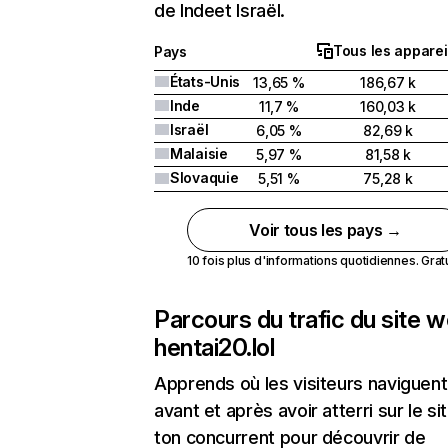
de Indeet Israël.
Tous les apparei
Pays
États-Unis
13,65 %
186,67 k
Inde
11,7 %
160,03 k
Israël
6,05 %
82,69 k
Malaisie
5,97 %
81,58 k
Slovaquie
5,51 %
75,28 k
Voir tous les pays →
10 fois plus d'informations quotidiennes. Gratui
Parcours du trafic du site 
hentai20.lol
Apprends où les visiteurs naviguent
avant et après avoir atterri sur le si
ton concurrent pour découvrir de