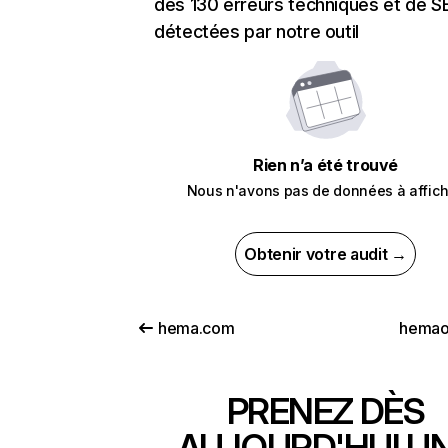
des 130 erreurs techniques et de 
détectées par notre outil
Rien n’a été trouvé
Nous n'avons pas de données à affich
Obtenir votre audit →
hema.com
hemao
PRENEZ DÈS
AUJOURD'HUI U