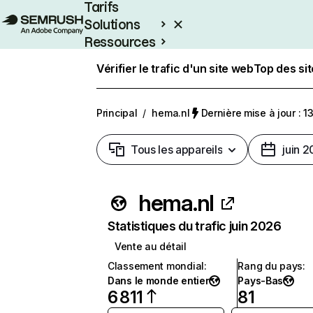
Tarifs
Solutions
Ressources
Entreprises
Vérifier le trafic d'un site web
Top des si
Principal
/
hema.nl
Dernière mise à jour : 13
Tous les appareils
juin 
hema.nl
Statistiques du trafic juin 2026
Vente au détail
Classement mondial
:
Rang du pays
:
Dans le monde entier
Pays-Bas
6 811
81