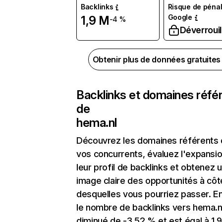
Backlinks
Risque de pénal
Google
1,9 M
-4 %
Déverrouil
Obtenir plus de données gratuite
Backlinks et domaines réfé
de
hema.nl
Découvrez les domaines référents
vos concurrents, évaluez l'expansi
leur profil de backlinks et obtenez 
image claire des opportunités à côt
desquelles vous pourriez passer. En
le nombre de backlinks vers hema.n
diminué de -3,52 % et est égal à 1,9