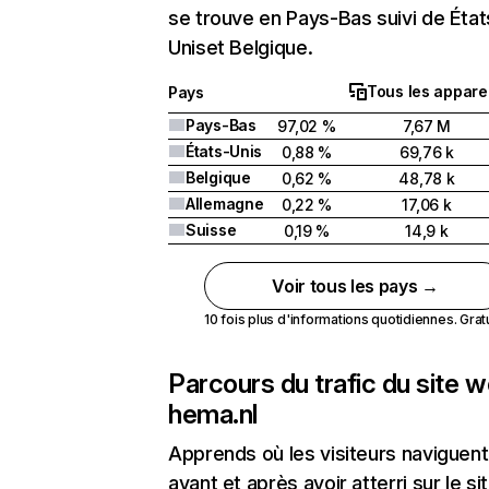
se trouve en Pays-Bas suivi de État
Uniset Belgique.
Tous les apparei
Pays
Pays-Bas
97,02 %
7,67 M
États-Unis
0,88 %
69,76 k
Belgique
0,62 %
48,78 k
Allemagne
0,22 %
17,06 k
Suisse
0,19 %
14,9 k
Voir tous les pays →
10 fois plus d'informations quotidiennes. Gratui
Parcours du trafic du site 
hema.nl
Apprends où les visiteurs naviguent
avant et après avoir atterri sur le si