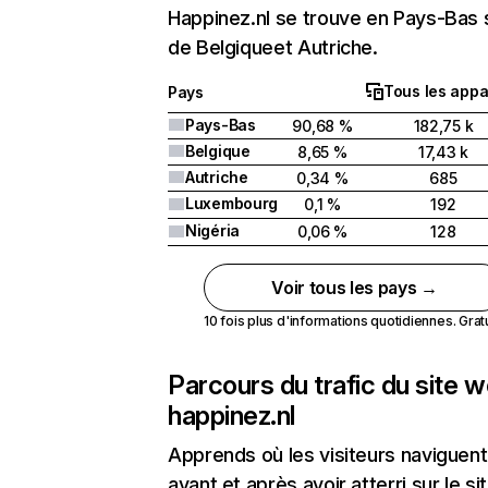
Happinez.nl se trouve en Pays-Bas s
de Belgiqueet Autriche.
Tous les appa
Pays
Pays-Bas
90,68 %
182,75 k
Belgique
8,65 %
17,43 k
Autriche
0,34 %
685
Luxembourg
0,1 %
192
Nigéria
0,06 %
128
Voir tous les pays →
10 fois plus d'informations quotidiennes. Gratui
Parcours du trafic du site 
happinez.nl
Apprends où les visiteurs naviguent
avant et après avoir atterri sur le si