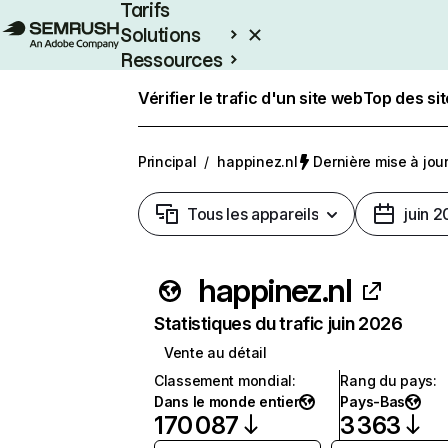
Tarifs
Solutions
Ressources
Entreprises
Vérifier le trafic d'un site web
Top des si
Principal
/
happinez.nl
Dernière mise à jour 
Tous les appareils
juin 
happinez.nl
Statistiques du trafic juin 2026
Vente au détail
Classement mondial
:
Rang du pays
:
Dans le monde entier
Pays-Bas
170 087
3 363