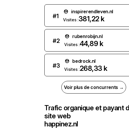
inspirerendleven.nl
#
1
381,22 k
Visites :
rubenrobijn.nl
#
2
44,89 k
Visites :
bedrock.nl
#
3
268,33 k
Visites :
Voir plus de concurrents →
Trafic organique et payant 
site web
happinez.nl