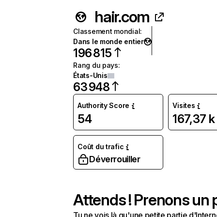
hair.com
Classement mondial
:
Dans le monde entier
196 815
Rang du pays
:
États-Unis
63 948
Authority Score
Visites
54
167,37 k
Coût du trafic
Déverrouiller
Attends ! Prenons un p
Tu ne vois là qu'une petite partie d'Int