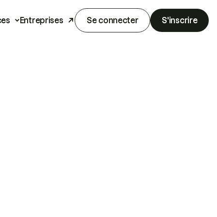
ces
Entreprises
Se connecter
S'inscrire