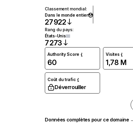
Classement mondial
:
Dans le monde entier
27 922
Rang du pays
:
États-Unis
7 273
Authority Score
Visites
60
1,78 M
Coût du trafic
Déverrouiller
Données complètes pour ce domaine 