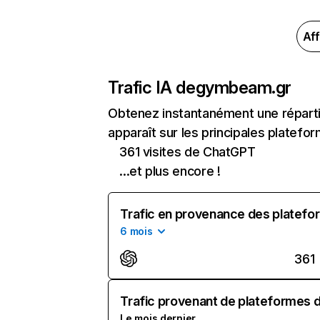
Aff
Trafic IA de
gymbeam.gr
Obtenez instantanément une répart
apparaît sur les principales platefor
361 visites de ChatGPT
...et plus encore !
Trafic en provenance des platefor
6 mois
361
Trafic provenant de plateformes d'
Le mois dernier