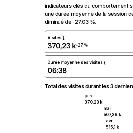
indicateurs clés du comportement su
une durée moyenne de la session de
diminué de -27,03 %.
Visites
370,23 k
-27 %
Durée moyenne des visites
06:38
Total des visites durant les 3 dernie
juin
370,23 k
mai
507,36 k
avr.
515,1 k