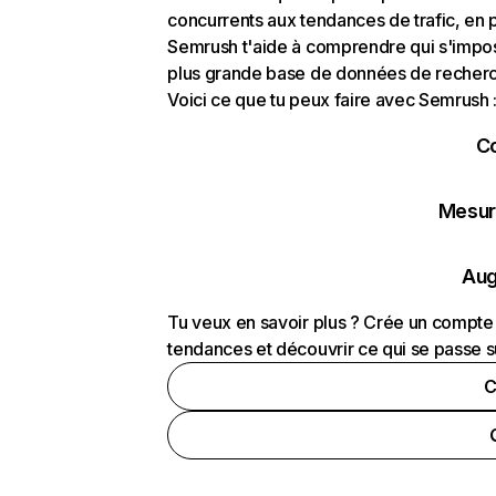
concurrents aux tendances de trafic, en pa
Semrush t'aide à comprendre qui s'impose
plus grande base de données de recherch
Voici ce que tu peux faire avec Semrush 
C
Mesure
Aug
Tu veux en savoir plus ? Crée un compte 
tendances et découvrir ce qui se passe s
C