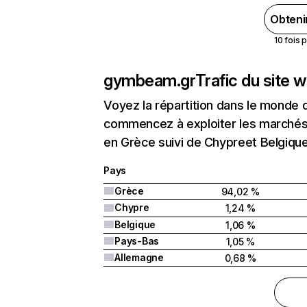
Obteni
10 fois 
gymbeam.gr
Trafic du site 
Voyez la répartition dans le monde 
commencez à exploiter les marchés 
en Grèce suivi de Chypreet Belgique
Pays
Grèce
94,02 %
Chypre
1,24 %
Belgique
1,06 %
Pays-Bas
1,05 %
Allemagne
0,68 %