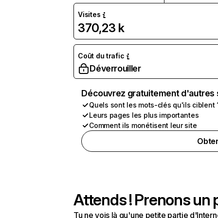
Visites
370,23 k
Coût du trafic
Déverrouiller
Découvrez gratuitement d'autres 
Quels sont les mots-clés qu'ils ciblent 
Leurs pages les plus importantes
Comment ils monétisent leur site
Obten
Attends ! Prenons un p
Tu ne vois là qu'une petite partie d'Int