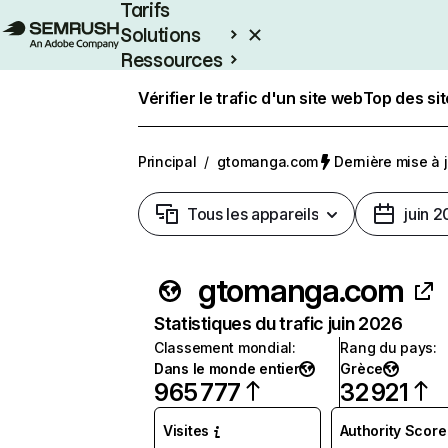
Tarifs
Solutions
Ressources
Entreprises
Vérifier le trafic d'un site web
Top des si
Principal
/
gtomanga.com
Dernière mise à jo
Tous les appareils
juin 
gtomanga.com
Statistiques du trafic juin 2026
Classement mondial
:
Rang du pays
:
Dans le monde entier
Grèce
965 777
32 921
Visites
Authority Score