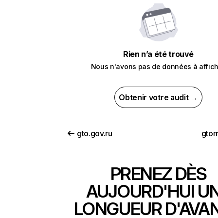
Rien n’a été trouvé
Nous n'avons pas de données à affich
Obtenir votre audit →
gto.gov.ru
gtor
PRENEZ DÈS
AUJOURD'HUI U
LONGUEUR D'AVA