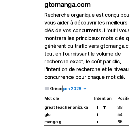
gtomanga.com
Recherche organique
est conçu pou
vous aider à découvrir les meilleur
clés de vos concurrents. L'outil vou
montrera les principaux mots clés q
génèrent du trafic vers gtomanga.
tout en fournissant le volume de
recherche exact, le coût par clic,
l'intention de recherche et le nivea
concurrence pour chaque mot clé.
Grèce
juin 2026
Mot clé
Intention
Posit
great teacher onizuka
38
I
T
gto
54
I
manga g
85
I