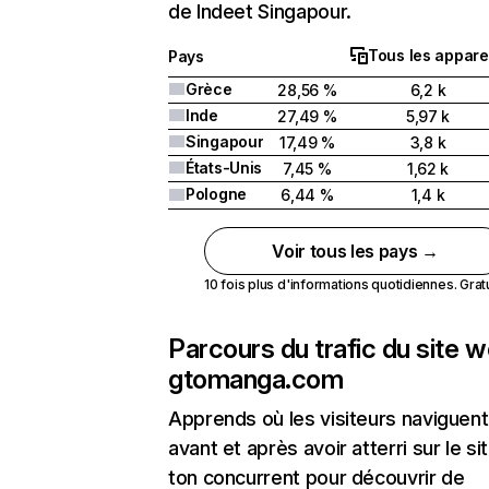
de Indeet Singapour.
Tous les appare
Pays
Grèce
28,56 %
6,2 k
Inde
27,49 %
5,97 k
Singapour
17,49 %
3,8 k
États-Unis
7,45 %
1,62 k
Pologne
6,44 %
1,4 k
Voir tous les pays →
10 fois plus d'informations quotidiennes. Gratui
Parcours du trafic du site 
gtomanga.com
Apprends où les visiteurs naviguent
avant et après avoir atterri sur le si
ton concurrent pour découvrir de