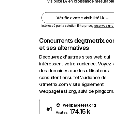
visibilité IA en croissance mesurabl
Vérifiez votre visibilité IA →
Intéressé par la solution Enterprise,
réservez un
Concurrents de
gtmetrix.c
et ses alternatives
Découvrez d'autres sites web qui
intéressent votre audience. Voyez la
des domaines que les utilisateurs
consultent ensuiteL'audience de
Gtmetrix.com visite également
webpagetest.org, suivi de pingdom
webpagetest.org
#
1
174,15 k
Visites :