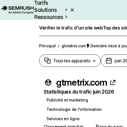
Tarifs
Solutions
Ressources
Entreprises
Vérifier le trafic d'un site web
Top des si
Principal
/
gtmetrix.com
Dernière mise à jour
Tous les appareils
juin 
gtmetrix.com
Statistiques du trafic juin 2026
Publicité et marketing
Technologie de l'information
Services en ligne
Classement mondial
:
Rang du pays
: