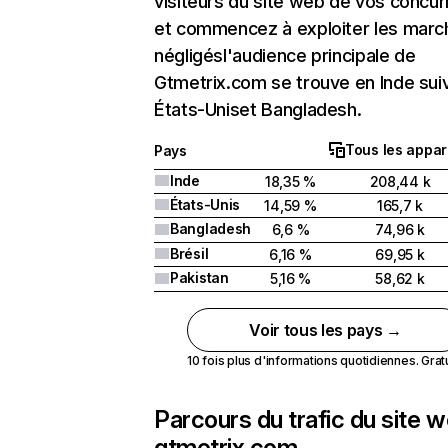
visiteurs du site web de vos concur
et commencez à exploiter les marc
négligésl'audience principale de
Gtmetrix.com se trouve en Inde suiv
États-Uniset Bangladesh.
Tous les appar
Pays
Inde
18,35 %
208,44 k
États-Unis
14,59 %
165,7 k
Bangladesh
6,6 %
74,96 k
Brésil
6,16 %
69,95 k
Pakistan
5,16 %
58,62 k
Voir tous les pays →
10 fois plus d'informations quotidiennes. Gratui
Parcours du trafic du site 
gtmetrix.com