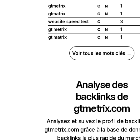
gtmetrix
1
C
N
gtmatrix
1
C
N
website speed test
3
C
gt metrix
1
C
N
gt matrix
1
C
N
Voir tous les mots clés →
Analyse des
backlinks de
gtmetrix.com
Analysez et suivez le profil de backl
gtmetrix.com grâce à la base de do
backlinks la plus rapide du marc