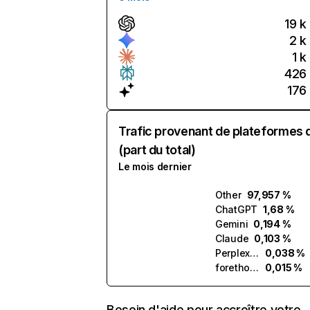
19 k
2 k
1 k
426
176
Trafic provenant de plateformes 
(part du total)
Le mois dernier
Other
97,957 %
ChatGPT
1,68 %
Gemini
0,194 %
Claude
0,103 %
Perplexity
0,038 %
forethought.ai
0,015 %
Besoin d'aide pour accroître votre