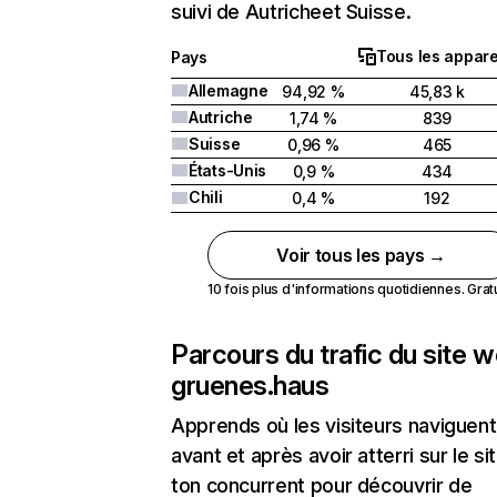
suivi de Autricheet Suisse.
Tous les appare
Pays
Allemagne
94,92 %
45,83 k
Autriche
1,74 %
839
Suisse
0,96 %
465
États-Unis
0,9 %
434
Chili
0,4 %
192
Voir tous les pays →
10 fois plus d'informations quotidiennes. Gratui
Parcours du trafic du site 
gruenes.haus
Apprends où les visiteurs naviguent
avant et après avoir atterri sur le si
ton concurrent pour découvrir de