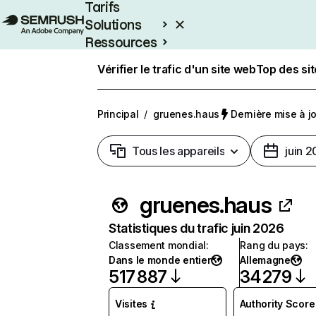
Tarifs
Solutions
Ressources
Entreprises
Vérifier le trafic d'un site web
Top des si
Principal
/
gruenes.haus
Dernière mise à jou
Tous les appareils
juin 
gruenes.haus
Statistiques du trafic juin 2026
Classement mondial
:
Rang du pays
:
Dans le monde entier
Allemagne
517 887
34 279
Visites
Authority Score